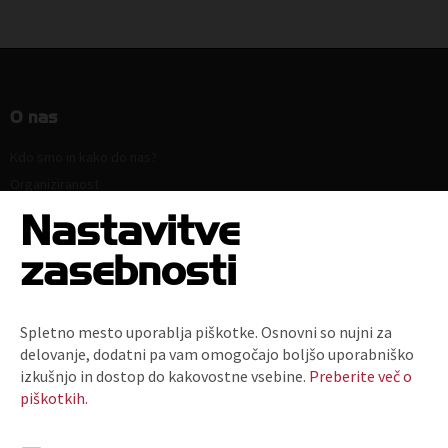
O nas
Kdo smo in kako do nas?
Organiziranost
Strokovne komisije in sekcije
Nastavitve
Poslanstvo, vrednote, vizija
zasebnosti
Principi in področja delovanja
Naloge
Ključni dokumenti
Spletno mesto uporablja piškotke. Osnovni so nujni za
Zaposlitev
delovanje, dodatni pa vam omogočajo boljšo uporabniško
Politika zasebnosti
izkušnjo in dostop do kakovostne vsebine.
Preberite več o
piškotkih.
Kodeks za zmanjšanje prodaje plastičnih nosilnih vrečk