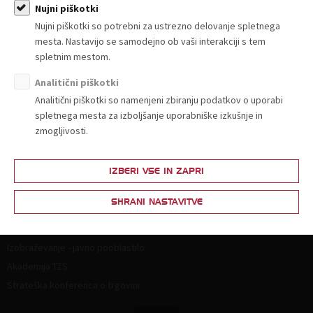
Članstvo
Nujni piškotki
Nujni piškotki so potrebni za ustrezno delovanje spletnega
Zakaj postati član?
mesta. Nastavijo se samodejno ob vaši interakciji s tem
Lestvica za določitev članarine
spletnim mestom.
Ponudba in povpraševanje
Analitični piškotki
Partnerski programi
Analitični piškotki so namenjeni zbiranju podatkov o uporabi
spletnega mesta za izboljšanje uporabniške izkušnje in
Vsebine za člane
zmogljivosti.
Splošna zakonodaja
Živila
IZBERI VSE IN ZAPRI
Neživila
SHRANI NASTAVITVE
Izobraževanje
Izobraževanje - javno pooblastilo
Akademija TZS
Strateška konferenca o trgovini