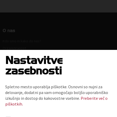
O nas
Kdo smo in kako do nas?
Organiziranost
Strokovne komisije in sekcije
Nastavitve
Poslanstvo, vrednote, vizija
zasebnosti
Principi in področja delovanja
Naloge
Ključni dokumenti
Spletno mesto uporablja piškotke. Osnovni so nujni za
Zaposlitev
delovanje, dodatni pa vam omogočajo boljšo uporabniško
Politika zasebnosti
izkušnjo in dostop do kakovostne vsebine.
Preberite več o
piškotkih.
Kodeks za zmanjšanje prodaje plastičnih nosilnih vrečk