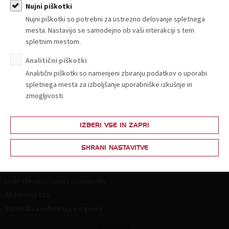
Članstvo
Nujni piškotki
Nujni piškotki so potrebni za ustrezno delovanje spletnega
Zakaj postati član?
mesta. Nastavijo se samodejno ob vaši interakciji s tem
Lestvica za določitev članarine
spletnim mestom.
Ponudba in povpraševanje
Analitični piškotki
Partnerski programi
Analitični piškotki so namenjeni zbiranju podatkov o uporabi
spletnega mesta za izboljšanje uporabniške izkušnje in
Vsebine za člane
zmogljivosti.
Splošna zakonodaja
Živila
IZBERI VSE IN ZAPRI
Neživila
SHRANI NASTAVITVE
Izobraževanje
Izobraževanje - javno pooblastilo
Akademija TZS
Strateška konferenca o trgovini