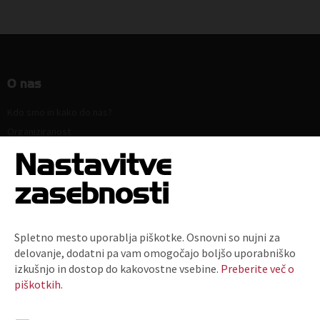
O nas
Kdo smo in kako do nas?
Organiziranost
Strokovne komisije in sekcije
Nastavitve
Poslanstvo, vrednote, vizija
zasebnosti
Principi in področja delovanja
Naloge
Ključni dokumenti
Spletno mesto uporablja piškotke. Osnovni so nujni za
Zaposlitev
delovanje, dodatni pa vam omogočajo boljšo uporabniško
Politika zasebnosti
izkušnjo in dostop do kakovostne vsebine.
Preberite več o
piškotkih.
Kodeks za zmanjšanje prodaje plastičnih nosilnih vrečk