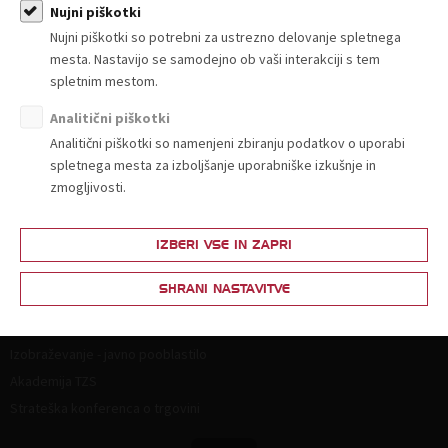
Članstvo
Nujni piškotki
Nujni piškotki so potrebni za ustrezno delovanje spletnega
Zakaj postati član?
mesta. Nastavijo se samodejno ob vaši interakciji s tem
Lestvica za določitev članarine
spletnim mestom.
Ponudba in povpraševanje
Analitični piškotki
Partnerski programi
Analitični piškotki so namenjeni zbiranju podatkov o uporabi
spletnega mesta za izboljšanje uporabniške izkušnje in
Vsebine za člane
zmogljivosti.
Splošna zakonodaja
Živila
IZBERI VSE IN ZAPRI
Neživila
SHRANI NASTAVITVE
Izobraževanje
Izobraževanje - javno pooblastilo
Akademija TZS
Strateška konferenca o trgovini