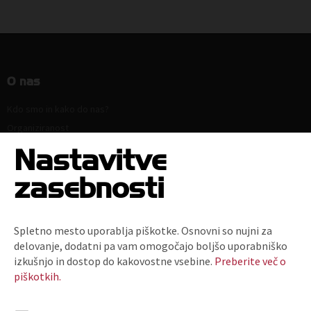
O nas
Kdo smo in kako do nas?
Organiziranost
Strokovne komisije in sekcije
Nastavitve
Poslanstvo, vrednote, vizija
zasebnosti
Principi in področja delovanja
Naloge
Ključni dokumenti
Spletno mesto uporablja piškotke. Osnovni so nujni za
Zaposlitev
delovanje, dodatni pa vam omogočajo boljšo uporabniško
Politika zasebnosti
izkušnjo in dostop do kakovostne vsebine.
Preberite več o
piškotkih.
Kodeks za zmanjšanje prodaje plastičnih nosilnih vrečk