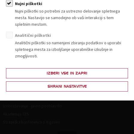
Članstvo
Nujni piškotki
Nujni piškotki so potrebni za ustrezno delovanje spletnega
Zakaj postati član?
mesta. Nastavijo se samodejno ob vaši interakciji s tem
Lestvica za določitev članarine
spletnim mestom.
Ponudba in povpraševanje
Analitični piškotki
Partnerski programi
Analitični piškotki so namenjeni zbiranju podatkov o uporabi
spletnega mesta za izboljšanje uporabniške izkušnje in
Vsebine za člane
zmogljivosti.
Splošna zakonodaja
Živila
IZBERI VSE IN ZAPRI
Neživila
SHRANI NASTAVITVE
Izobraževanje
Izobraževanje - javno pooblastilo
Akademija TZS
Strateška konferenca o trgovini