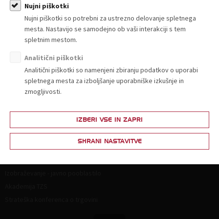
Članstvo
Nujni piškotki
Nujni piškotki so potrebni za ustrezno delovanje spletnega
Zakaj postati član?
mesta. Nastavijo se samodejno ob vaši interakciji s tem
Lestvica za določitev članarine
spletnim mestom.
Ponudba in povpraševanje
Analitični piškotki
Partnerski programi
Analitični piškotki so namenjeni zbiranju podatkov o uporabi
spletnega mesta za izboljšanje uporabniške izkušnje in
Vsebine za člane
zmogljivosti.
Splošna zakonodaja
Živila
IZBERI VSE IN ZAPRI
Neživila
SHRANI NASTAVITVE
Izobraževanje
Izobraževanje - javno pooblastilo
Akademija TZS
Strateška konferenca o trgovini