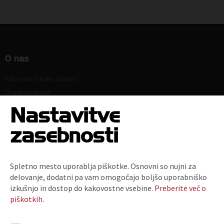
O nas
Kdo smo in kako do nas?
Organiziranost
Strokovne komisije in sekcije
Nastavitve
Poslanstvo, vrednote, vizija
zasebnosti
Principi in področja delovanja
Naloge
Ključni dokumenti
Spletno mesto uporablja piškotke. Osnovni so nujni za
Zaposlitev
delovanje, dodatni pa vam omogočajo boljšo uporabniško
Politika zasebnosti
izkušnjo in dostop do kakovostne vsebine.
Preberite več o
piškotkih.
Kodeks za zmanjšanje prodaje plastičnih nosilnih vrečk