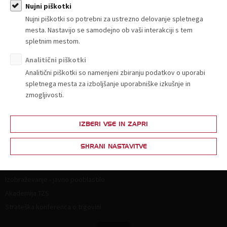
Članstvo
Nujni piškotki
Nujni piškotki so potrebni za ustrezno delovanje spletnega
Zakaj postati član?
mesta. Nastavijo se samodejno ob vaši interakciji s tem
Lestvica za določitev članarine
spletnim mestom.
Ponudba in povpraševanje
Analitični piškotki
Partnerski programi
Analitični piškotki so namenjeni zbiranju podatkov o uporabi
spletnega mesta za izboljšanje uporabniške izkušnje in
Vsebine za člane
zmogljivosti.
Splošna zakonodaja
Živila
IZBERI VSE IN ZAPRI
Neživila
SHRANI NASTAVITVE
Izobraževanje
Izobraževanje - javno pooblastilo
Akademija TZS
Strateška konferenca o trgovini