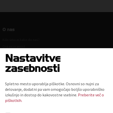
O nas
Kdo smo in kako do nas?
Organiziranost
Strokovne komisije in sekcije
Nastavitve
Poslanstvo, vrednote, vizija
zasebnosti
Principi in področja delovanja
Naloge
Ključni dokumenti
Spletno mesto uporablja piškotke. Osnovni so nujni za
Zaposlitev
delovanje, dodatni pa vam omogočajo boljšo uporabniško
Politika zasebnosti
izkušnjo in dostop do kakovostne vsebine.
Preberite več o
piškotkih.
Kodeks za zmanjšanje prodaje plastičnih nosilnih vrečk