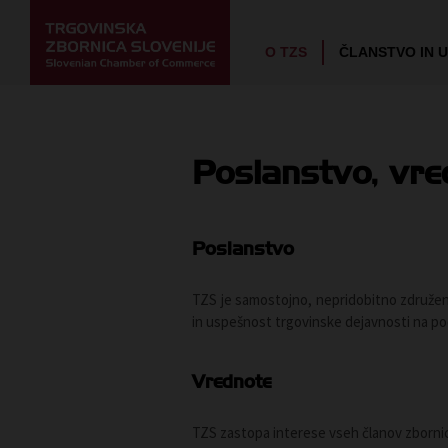
O TZS
ČLANSTVO IN 
Poslanstvo, vred
Poslanstvo
TZS je samostojno, nepridobitno združenj
in uspešnost trgovinske dejavnosti na po
Vrednote
TZS zastopa interese vseh članov zbornic