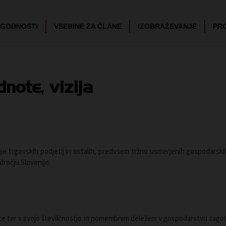
UGODNOSTI
VSEBINE ZA ČLANE
IZOBRAŽEVANJE
PR
note, vizija
e trgovskih podjetij in ostalih, predvsem tržno usmerjenih gospodarskih
dročju Slovenije.
e ter s svojo številčnostjo in pomembnim deležem v gospodarstvu zagota