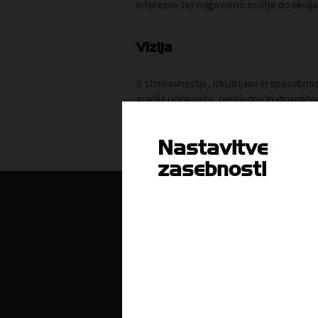
interesov ter odgovorno sožitje do okolja 
Vizija
S strokovnostjo, izkušnjami in sposobno
gradila učinkovito, pregledno in dinamičn
Nastavitve
zasebnosti
O nas
Kdo smo in kako do nas?
Z
Organiziranost
L
Strokovne komisije in sekcije
Poslanstvo, vrednote, vizija