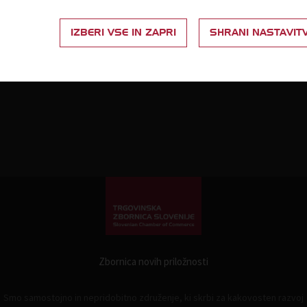
IZBERI VSE IN ZAPRI
SHRANI NASTAVIT
Zbornica novih priložnosti
Smo samostojno in nepridobitno združenje, ki skrbi za kakovosten razvoj