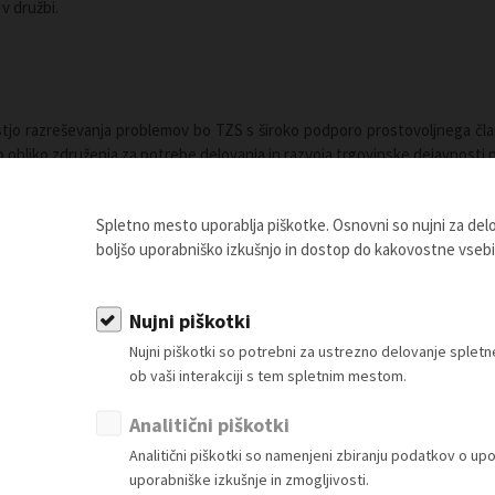
v družbi.
stjo razreševanja problemov bo TZS s široko podporo prostovoljnega čla
o obliko združenja za potrebe delovanja in razvoja trgovinske dejavnosti n
Spletno mesto uporablja piškotke. Osnovni so nujni za de
boljšo uporabniško izkušnjo in dostop do kakovostne vseb
Nujni piškotki
Članstvo
Vsebine za člane
Nujni piškotki so potrebni za ustrezno delovanje sple
ob vaši interakciji s tem spletnim mestom.
akaj postati član?
Splošna zakonodaja
estvica za določitev članarine
Živila
Analitični piškotki
Ponudba in povpraševanje
Neživila
Analitični piškotki so namenjeni zbiranju podatkov o up
Partnerski programi
uporabniške izkušnje in zmogljivosti.