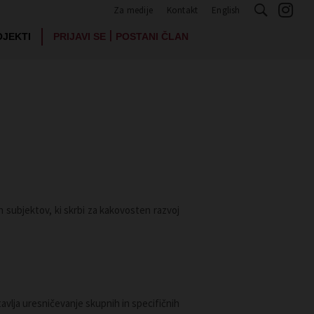
Za medije
Kontakt
English
|
OJEKTI
PRIJAVI SE
POSTANI ČLAN
 subjektov, ki skrbi za kakovosten razvoj
vlja uresničevanje skupnih in specifičnih