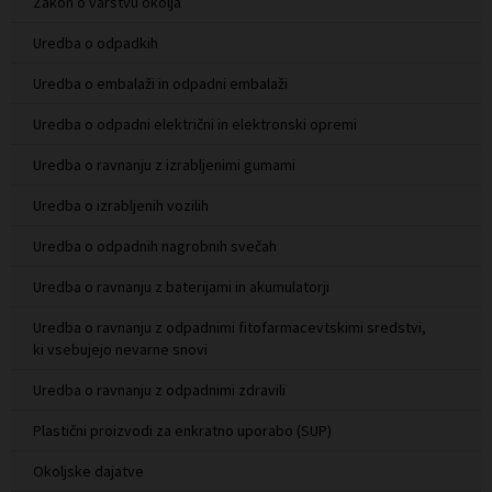
Zakon o varstvu okolja
Uredba o odpadkih
Uredba o embalaži in odpadni embalaži
Uredba o odpadni električni in elektronski opremi
Uredba o ravnanju z izrabljenimi gumami
Uredba o izrabljenih vozilih
Uredba o odpadnih nagrobnih svečah
Uredba o ravnanju z baterijami in akumulatorji
Uredba o ravnanju z odpadnimi fitofarmacevtskimi sredstvi,
ki vsebujejo nevarne snovi
Uredba o ravnanju z odpadnimi zdravili
Plastični proizvodi za enkratno uporabo (SUP)
Okoljske dajatve