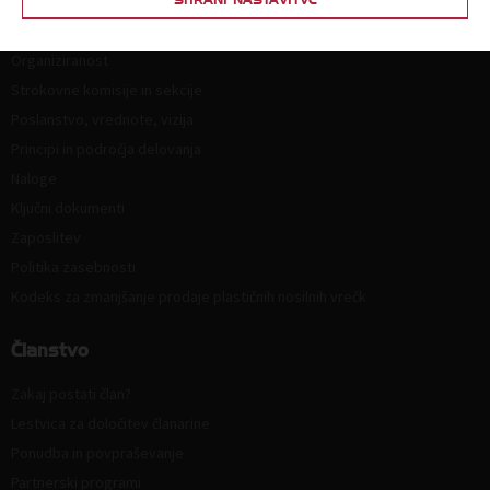
Kdo smo in kako do nas?
Organiziranost
Strokovne komisije in sekcije
Poslanstvo, vrednote, vizija
Principi in področja delovanja
Naloge
Ključni dokumenti
Zaposlitev
Politika zasebnosti
Kodeks za zmanjšanje prodaje plastičnih nosilnih vrečk
Članstvo
Zakaj postati član?
Lestvica za določitev članarine
Ponudba in povpraševanje
Partnerski programi