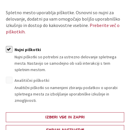
Spletno mesto uporablja piškotke. Osnovni so nujni za
delovanje, dodatni pa vam omogočajo boljšo uporabniško
Vsebina je dostopna članom Trgovinske zbornice
izkušnjo in dostop do kakovostne vsebine.
Preberite več o
Slovenije.
piškotkih.
PRIJAVI SE
Nujni piškotki
ali
Nujni piškotki so potrebni za ustrezno delovanje spletnega
mesta. Nastavijo se samodejno ob vaši interakciji s tem
POSTANI ČLAN
spletnim mestom.
Analitični piškotki
Analitični piškotki so namenjeni zbiranju podatkov o uporabi
spletnega mesta za izboljšanje uporabniške izkušnje in
zmogljivosti.
IZBERI VSE IN ZAPRI
O nas
SHRANI NASTAVITVE