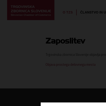
O TZS
ČLANSTVO IN 
Zaposlitev
Trgovinska zbornica Slovenije
objavlja p
Objava prostega delovnega mesta
O nas