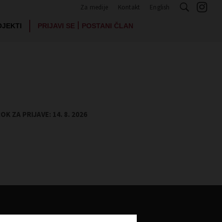
Za medije
Kontakt
English
|
OJEKTI
PRIJAVI SE
POSTANI ČLAN
K ZA PRIJAVE: 14. 8. 2026
Izobraževanje