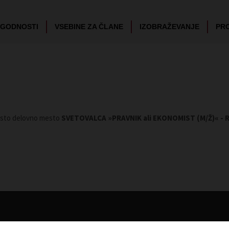
UGODNOSTI
VSEBINE ZA ČLANE
IZOBRAŽEVANJE
PR
rosto delovno mesto
SVETOVALCA »PRAVNIK ali EKONOMIST (M/Ž)« - RO
Članstvo
Vsebine za člane