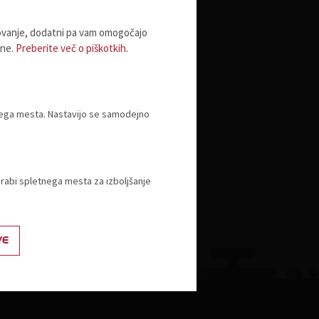
Izobraževanje - javno pooblastilo
lovanje, dodatni pa vam omogočajo
Akademija TZS
ine.
Preberite več o piškotkih.
Strateška konferenca o trgovini
tnega mesta. Nastavijo se samodejno
orabi spletnega mesta za izboljšanje
VE