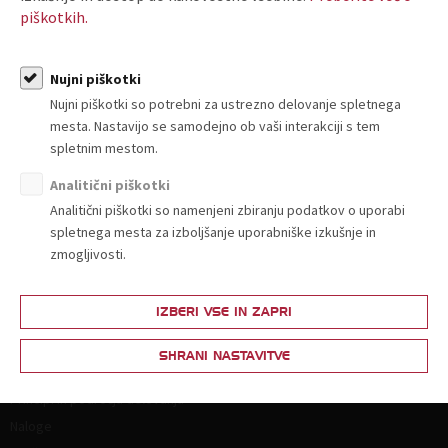
ali
piškotkih.
POSTANI ČLAN
Nujni piškotki
Nujni piškotki so potrebni za ustrezno delovanje spletnega
mesta. Nastavijo se samodejno ob vaši interakciji s tem
spletnim mestom.
Analitični piškotki
Analitični piškotki so namenjeni zbiranju podatkov o uporabi
spletnega mesta za izboljšanje uporabniške izkušnje in
O nas
zmogljivosti.
Kdo smo in kako do nas?
IZBERI VSE IN ZAPRI
Organiziranost
Strokovne komisije in sekcije
SHRANI NASTAVITVE
Poslanstvo, vrednote, vizija
Principi in področja delovanja
Naloge