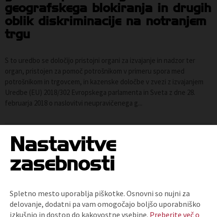
geografskega blokiranja in drugih
oblik diskriminacije na notranjem
trgu
S to uredbo se določijo pristojni organi za izvajanje in nadzor ter
organ, pristojen za pomoč potrošnikom v primeru spora med
potrošnikom in trgovcem, in kazenske določbe v zvezi z izvajanjem
Uredbe (EU) 2018/302 Evropskega parlamenta in Sveta z dne 28.
februarja 2018 o naslovitvi neupravičenega g...
Nastavitve
zasebnosti
Vsebina je dostopna članom Trgovinske zbornice
Slovenije.
Spletno mesto uporablja piškotke. Osnovni so nujni za
delovanje, dodatni pa vam omogočajo boljšo uporabniško
PRIJAVI SE
izkušnjo in dostop do kakovostne vsebine.
Preberite več o