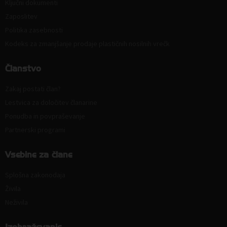
Ključni dokumenti
Zaposlitev
Politika zasebnosti
Kodeks za zmanjšanje prodaje plastičnih nosilnih vrečk
Članstvo
Zakaj postati član?
Lestvica za določitev članarine
Ponudba in povpraševanje
Partnerski programi
Vsebine za člane
Splošna zakonodaja
Živila
Neživila