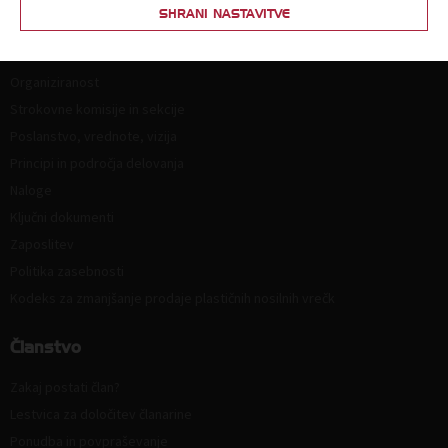
SHRANI NASTAVITVE
O nas
Kdo smo in kako do nas?
Organiziranost
Strokovne komisije in sekcije
Poslanstvo, vrednote, vizija
Principi in področja delovanja
Naloge
Ključni dokumenti
Zaposlitev
Politika zasebnosti
Kodeks za zmanjšanje prodaje plastičnih nosilnih vrečk
Članstvo
Zakaj postati član?
Lestvica za določitev članarine
Ponudba in povpraševanje