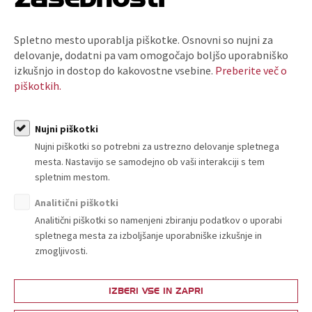
Spletno mesto uporablja piškotke. Osnovni so nujni za
delovanje, dodatni pa vam omogočajo boljšo uporabniško
izkušnjo in dostop do kakovostne vsebine.
Preberite več o
Vsebina je dostopna članom Trgovinske zbornice
piškotkih.
Slovenije.
PRIJAVI SE
Nujni piškotki
Nujni piškotki so potrebni za ustrezno delovanje spletnega
ali
mesta. Nastavijo se samodejno ob vaši interakciji s tem
spletnim mestom.
POSTANI ČLAN
Analitični piškotki
Analitični piškotki so namenjeni zbiranju podatkov o uporabi
spletnega mesta za izboljšanje uporabniške izkušnje in
zmogljivosti.
IZBERI VSE IN ZAPRI