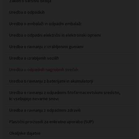
Zakon o varstvu okolja
Uredba o odpadkih
Uredba o embalaži in odpadni embalaži
Uredba o odpadni električni in elektronski opremi
Uredba o ravnanju z izrabljenimi gumami
Uredba o izrabljenih vozilih
Uredba o odpadnih nagrobnih svečah
Uredba o ravnanju z baterijami in akumulatorji
Uredba o ravnanju z odpadnimi fitofarmacevtskimi sredstvi,
ki vsebujejo nevarne snovi
Uredba o ravnanju z odpadnimi zdravili
Plastični proizvodi za enkratno uporabo (SUP)
Okoljske dajatve