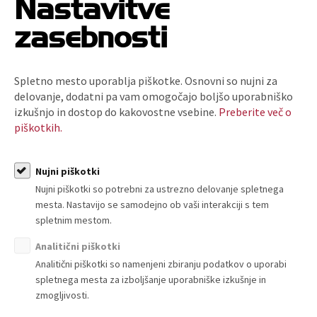
Nastavitve
zasebnosti
Spletno mesto uporablja piškotke. Osnovni so nujni za
O nas
delovanje, dodatni pa vam omogočajo boljšo uporabniško
izkušnjo in dostop do kakovostne vsebine.
Preberite več o
Kdo smo in kako do nas?
piškotkih.
Organiziranost
Strokovne komisije in sekcije
Nujni piškotki
Poslanstvo, vrednote, vizija
Nujni piškotki so potrebni za ustrezno delovanje spletnega
Principi in področja delovanja
mesta. Nastavijo se samodejno ob vaši interakciji s tem
Naloge
spletnim mestom.
Ključni dokumenti
Analitični piškotki
Zaposlitev
Analitični piškotki so namenjeni zbiranju podatkov o uporabi
Politika zasebnosti
spletnega mesta za izboljšanje uporabniške izkušnje in
Kodeks za zmanjšanje prodaje plastičnih nosilnih vrečk
zmogljivosti.