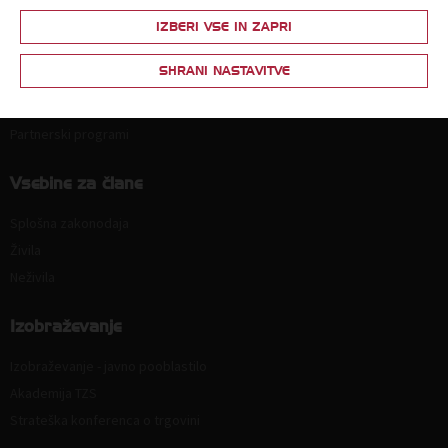
Članstvo
IZBERI VSE IN ZAPRI
Zakaj postati član?
SHRANI NASTAVITVE
Lestvica za določitev članarine
Ponudba in povpraševanje
Partnerski programi
Vsebine za člane
Splošna zakonodaja
Živila
Neživila
Izobraževanje
Izobraževanje - javno pooblastilo
Akademija TZS
Strateška konferenca o trgovini