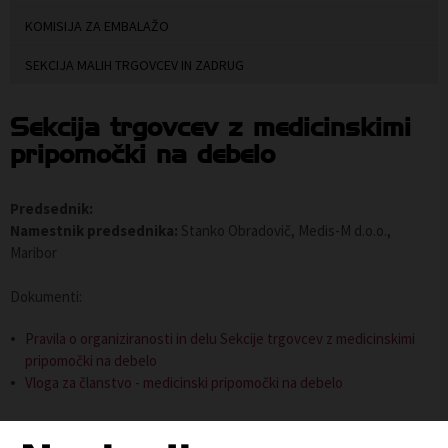
KOMISIJA ZA EMBALAŽO
SEKCIJA MALIH TRGOVCEV IN ZADRUG
Sekcija trgovcev z medicinskimi
pripomočki na debelo
Predsednik:
Namestnik predsednika:
Stanko Obradovič, Medis-M d.o.o.,
Maribor
Dokumenti:
Pravila o organiziranosti in delu Sekcije trgovcev z medicinskimi
pripomočki na debelo
Vloga za članstvo - medicinski pripomočki na debelo