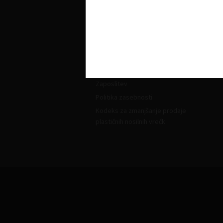
Organiziranost
L
Strokovne komisije in sekcije
Poslanstvo, vrednote, vizija
Principi in področja delovanja
Naloge
Ključni dokumenti
Zaposlitev
Politika zasebnosti
Kodeks za zmanjšanje prodaje
plastičnih nosilnih vrečk