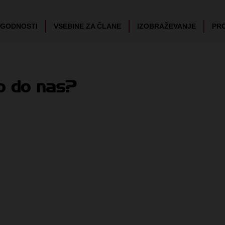
UGODNOSTI
VSEBINE ZA ČLANE
IZOBRAŽEVANJE
PR
o do nas?