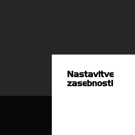
Nastavitve
zasebnosti
O nas
Kdo smo in kako do nas?
Z