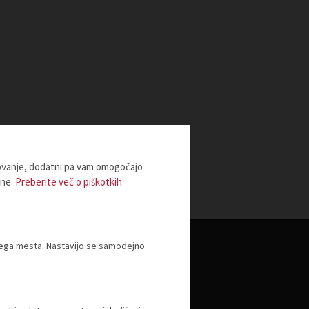
lovanje, dodatni pa vam omogočajo
ine.
Preberite več o piškotkih.
tnega mesta. Nastavijo se samodejno
Izobraževanje
Izobraževanje - javno pooblastilo