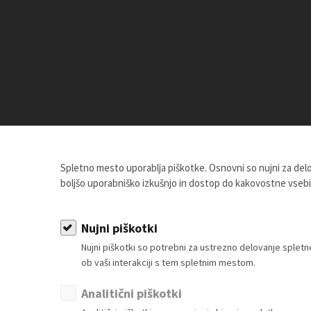
Spletno mesto uporablja piškotke. Osnovni so nujni za de
boljšo uporabniško izkušnjo in dostop do kakovostne vseb
Nujni piškotki
Nujni piškotki so potrebni za ustrezno delovanje sple
ob vaši interakciji s tem spletnim mestom.
Članstvo
Vsebine za člane
Analitični piškotki
akaj postati član?
Splošna zakonodaja