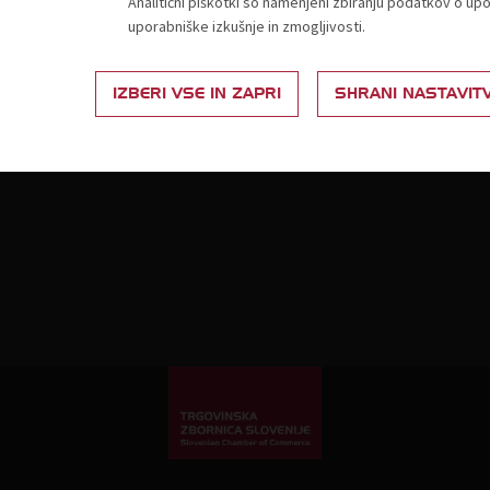
Analitični piškotki so namenjeni zbiranju podatkov o up
estvica za določitev članarine
Živila
uporabniške izkušnje in zmogljivosti.
Ponudba in povpraševanje
Neživila
Partnerski programi
IZBERI VSE IN ZAPRI
SHRANI NASTAVIT