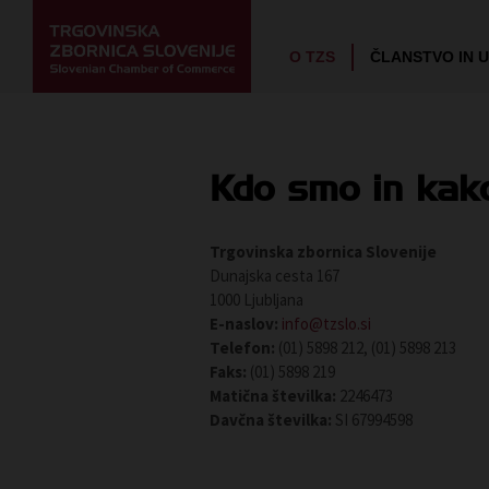
O TZS
ČLANSTVO IN 
Kdo smo in kak
Trgovinska zbornica Slovenije
Dunajska cesta 167
1000 Ljubljana
E-naslov:
info@tzslo.si
Telefon:
(01) 5898 212, (01) 5898 213
Faks:
(01) 5898 219
Matična številka:
2246473
Davčna številka:
SI 67994598