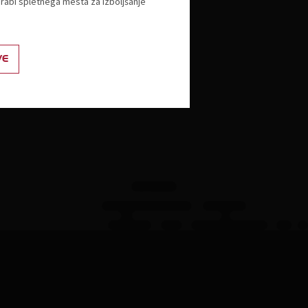
orabi spletnega mesta za izboljšanje
Akademija TZS
Strateška konferenca o trgovini
VE