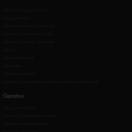
Kdo smo in kako do nas?
Organiziranost
Strokovne komisije in sekcije
Poslanstvo, vrednote, vizija
Principi in področja delovanja
Naloge
Ključni dokumenti
Zaposlitev
Politika zasebnosti
Kodeks za zmanjšanje prodaje plastičnih nosilnih vrečk
Članstvo
Zakaj postati član?
Lestvica za določitev članarine
Ponudba in povpraševanje
Partnerski programi