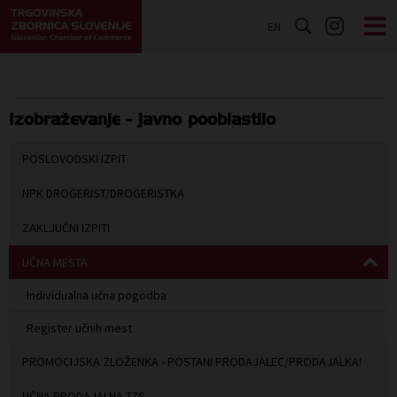
EN
Izobraževanje - javno pooblastilo
POSLOVODSKI IZPIT
NPK DROGERIST/DROGERISTKA
ZAKLJUČNI IZPITI
UČNA MESTA
Individualna učna pogodba
Register učnih mest
PROMOCIJSKA ZLOŽENKA - POSTANI PRODAJALEC/PRODAJALKA!
UČNA PRODAJALNA TZS