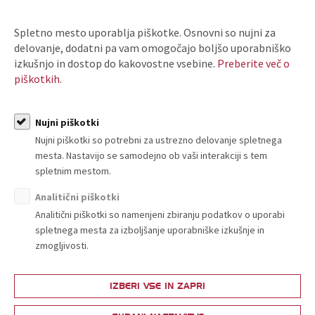
Povzetek postopka verifikacije učnih mest:
Spletno mesto uporablja piškotke. Osnovni so nujni za
1. podjetje na TZS pošlje vlogo za verifikacijo (obrazci)
delovanje, dodatni pa vam omogočajo boljšo uporabniško
izkušnjo in dostop do kakovostne vsebine.
Preberite več o
2. TZS na sedežu podjetja oz. v poslovni enoti preveri izpolnjevanje
piškotkih.
kadrovskih in materialnih pogojev
3. TZS podjetju, v kolikor izpolnjuje vse pogoje, izda odločbo o
Nujni piškotki
verifikaciji učnih mest
Nujni piškotki so potrebni za ustrezno delovanje spletnega
mesta. Nastavijo se samodejno ob vaši interakciji s tem
spletnim mestom.
Dokumentacija za verifikacijo učnega mesta v podjetju:
Analitični piškotki
Analitični piškotki so namenjeni zbiranju podatkov o uporabi
Vloga za verifikacijo pogojev za izvajanje praktičnega izobraževanja
spletnega mesta za izboljšanje uporabniške izkušnje in
dijakov
zmogljivosti.
Vprašalnik za verifikacijo učnih mest
(ali delovni pripomoček:
tabela
)
Izjava o pravilnosti navedenih podatkov
IZBERI VSE IN ZAPRI
Vloga za spremembo podatkov v registru učnih mest
Vloga za izbris iz registra učnih mest