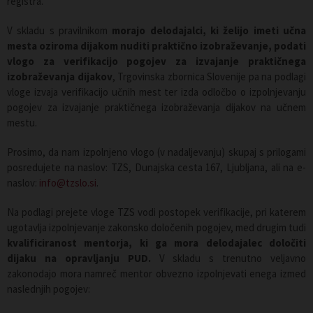
registra.
V skladu s pravilnikom
morajo delodajalci, ki želijo imeti učna
mesta oziroma dijakom nuditi praktično izobraževanje, podati
vlogo za verifikacijo pogojev za izvajanje praktičnega
izobraževanja dijakov
, Trgovinska zbornica Slovenije pa na podlagi
vloge izvaja verifikacijo učnih mest ter izda odločbo o izpolnjevanju
pogojev za izvajanje praktičnega izobraževanja dijakov na učnem
mestu.
Prosimo, da nam izpolnjeno vlogo (v nadaljevanju) skupaj s prilogami
posredujete na naslov: TZS, Dunajska cesta 167, Ljubljana, ali na e-
naslov:
info@tzslo.si
.
Na podlagi prejete vloge TZS vodi postopek verifikacije, pri katerem
ugotavlja izpolnjevanje zakonsko določenih pogojev, med drugim tudi
kvalificiranost mentorja, ki ga mora delodajalec določiti
dijaku na opravljanju PUD.
V skladu s trenutno veljavno
zakonodajo mora namreč mentor obvezno izpolnjevati enega izmed
naslednjih pogojev: