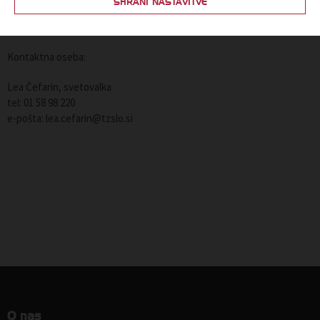
SHRANI NASTAVITVE
Kontaktna oseba:
Lea Čefarin, svetovalka
tel: 01 58 98 220
e-pošta: lea.cefarin@tzslo.si
O nas