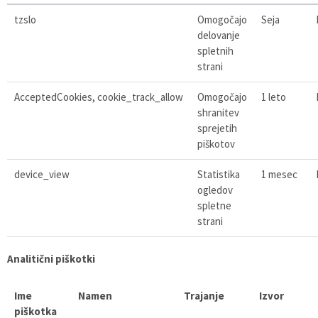
tzslo
Omogočajo
Seja
delovanje
spletnih
strani
AcceptedCookies, cookie_track_allow
Omogočajo
1 leto
shranitev
sprejetih
piškotov
device_view
Statistika
1 mesec
ogledov
spletne
strani
Analitični piškotki
Ime
Namen
Trajanje
Izvor
piškotka