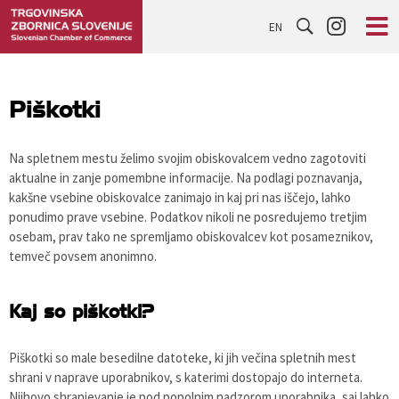
EN
Piškotki
Na spletnem mestu želimo svojim obiskovalcem vedno zagotoviti
aktualne in zanje pomembne informacije. Na podlagi poznavanja,
kakšne vsebine obiskovalce zanimajo in kaj pri nas iščejo, lahko
ponudimo prave vsebine. Podatkov nikoli ne posredujemo tretjim
osebam, prav tako ne spremljamo obiskovalcev kot posameznikov,
temveč povsem anonimno.
Kaj so piškotki?
Piškotki so male besedilne datoteke, ki jih večina spletnih mest
shrani v naprave uporabnikov, s katerimi dostopajo do interneta.
Njihovo shranjevanje je pod popolnim nadzorom uporabnika, saj lahko