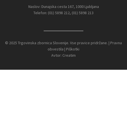
Naslov: Dunajska cesta 167, 1000 Ljubljana
Telefon: (01) 5898 212, (01) 5898 213
© 2025 Trgovinska zbornica Slovenije. Vse pravice pridržane. |
Pravna
obvestila
|
Piškotki
Avtor:
Creatim