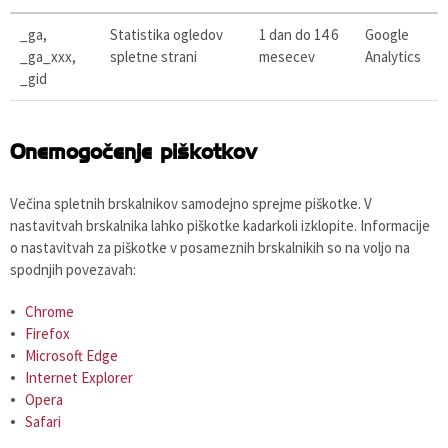
_ga,
Statistika ogledov
1 dan do 14 6
Google
_ga_xxx,
spletne strani
mesecev
Analytics
_gid
Onemogočenje piškotkov
Večina spletnih brskalnikov samodejno sprejme piškotke. V
nastavitvah brskalnika lahko piškotke kadarkoli izklopite. Informacije
o nastavitvah za piškotke v posameznih brskalnikih so na voljo na
spodnjih povezavah:
Chrome
Firefox
Microsoft Edge
Internet Explorer
Opera
Safari