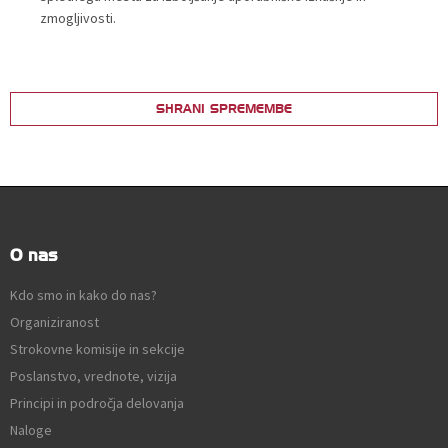
zmogljivosti.
SHRANI SPREMEMBE
O nas
Kdo smo in kako do nas?
Organiziranost
Strokovne komisije in sekcije
Poslanstvo, vrednote, vizija
Principi in področja delovanja
Naloge