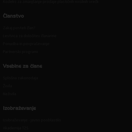
Kodeks za zmanjšanje prodaje plastičnih nosilnih vrečk
Članstvo
Zakaj postati član?
Lestvica za določitev članarine
Ponudba in povpraševanje
Partnerski programi
Vsebine za člane
Splošna zakonodaja
Živila
Neživila
Izobraževanje
Izobraževanje - javno pooblastilo
Akademija TZS