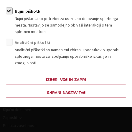
Nujni piškotki
Nujni piškotki so potrebni za ustrezno delovanje spletnega
mesta. Nastavijo se samodejno ob vaši interakciji s tem
spletnim mestom.
Analitični piškotki
Analitični piškotki so namenjeni zbiranju podatkov o uporabi
O nas
spletnega mesta za izboljšanje uporabniške izkušnje in
Kdo smo in kako do nas?
zmogljivosti.
Organiziranost
Strokovne komisije in sekcije
IZBERI VSE IN ZAPRI
Poslanstvo, vrednote, vizija
SHRANI NASTAVITVE
Principi in področja delovanja
Naloge
Ključni dokumenti
Zaposlitev
Politika zasebnosti