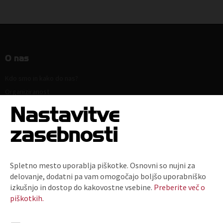
O nas
Kdo smo in kako do nas?
Organiziranost
Strokovne komisije in sekcije
Nastavitve
Poslanstvo, vrednote, vizija
zasebnosti
Principi in področja delovanja
Naloge
Ključni dokumenti
Spletno mesto uporablja piškotke. Osnovni so nujni za
Zaposlitev
delovanje, dodatni pa vam omogočajo boljšo uporabniško
Politika zasebnosti
izkušnjo in dostop do kakovostne vsebine.
Preberite več o
piškotkih.
Kodeks za zmanjšanje prodaje plastičnih nosilnih vrečk