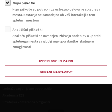
Članstvo
Nujni piškotki
Nujni piškotki so potrebni za ustrezno delovanje spletnega
Zakaj postati član?
mesta. Nastavijo se samodejno ob vaši interakciji s tem
Lestvica za določitev članarine
spletnim mestom.
Ponudba in povpraševanje
Analitični piškotki
Partnerski programi
Analitični piškotki so namenjeni zbiranju podatkov o uporabi
spletnega mesta za izboljšanje uporabniške izkušnje in
Vsebine za člane
zmogljivosti.
Splošna zakonodaja
Živila
IZBERI VSE IN ZAPRI
Neživila
SHRANI NASTAVITVE
Izobraževanje
Izobraževanje - javno pooblastilo
Akademija TZS
Strateška konferenca o trgovini