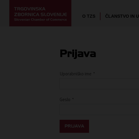
O TZS
ČLANSTVO IN 
Prijava
Uporabniško ime
*
Geslo
*
PRIJAVA