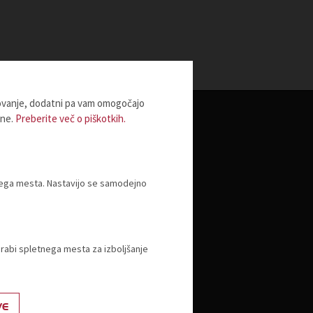
lovanje, dodatni pa vam omogočajo
ine.
Preberite več o piškotkih.
Izobraževanje
Izobraževanje - javno pooblastilo
tnega mesta. Nastavijo se samodejno
Akademija TZS
Strateška konferenca o trgovini
orabi spletnega mesta za izboljšanje
VE