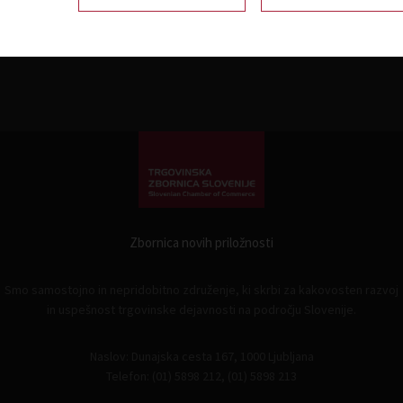
Zbornica novih priložnosti
Smo samostojno in nepridobitno združenje, ki skrbi za kakovosten razvoj
in uspešnost trgovinske dejavnosti na področju Slovenije.
Naslov: Dunajska cesta 167, 1000 Ljubljana
Telefon: (01) 5898 212, (01) 5898 213