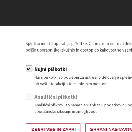
Spletno mesto uporablja piškotke. Osnovni so nujni za de
boljšo uporabniško izkušnjo in dostop do kakovostne vseb
Članstvo
Vsebine za člane
Nujni piškotki
akaj postati član?
Splošna zakonodaja
Nujni piškotki so potrebni za ustrezno delovanje sple
estvica za določitev članarine
Živila
ob vaši interakciji s tem spletnim mestom.
Ponudba in povpraševanje
Neživila
Partnerski programi
Analitični piškotki
Analitični piškotki so namenjeni zbiranju podatkov o up
uporabniške izkušnje in zmogljivosti.
IZBERI VSE IN ZAPRI
SHRANI NASTAVIT