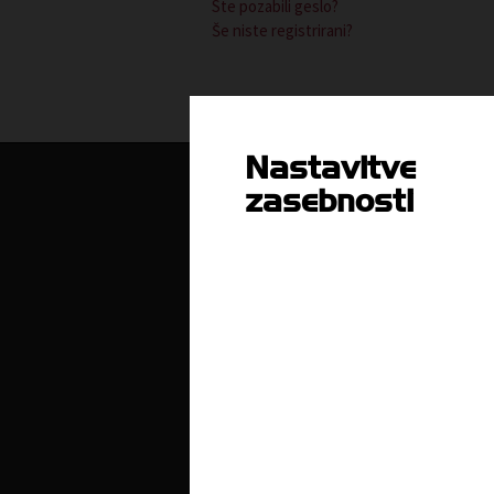
Ste pozabili geslo?
Še niste registrirani?
Nastavitve
zasebnosti
O nas
Kdo smo in kako do nas?
Z
Organiziranost
L
Strokovne komisije in sekcije
Poslanstvo, vrednote, vizija
Principi in področja delovanja
Naloge
Ključni dokumenti
Zaposlitev