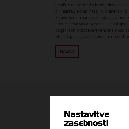
bolniške odsotnosti v breme delodajalca,
bil namreč korak nazaj v primerjavi 
zdravstvenem varstvu in zdravstvenem zav
breme delodajalca oziroma samostojnega
dolgih letih prizadevanj vendarle prišlo
izboljšal položaj samozaposlenih -
celotno
NAZAJ
Morda vas zanima tudi:
Nastavitve
zasebnosti
04. 08. 2026