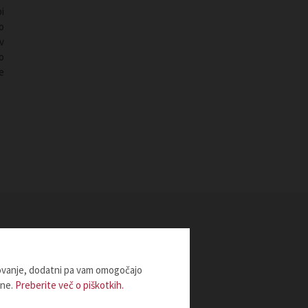
i
o
v
o
e
lovanje, dodatni pa vam omogočajo
ine.
Preberite več o piškotkih.
 2026