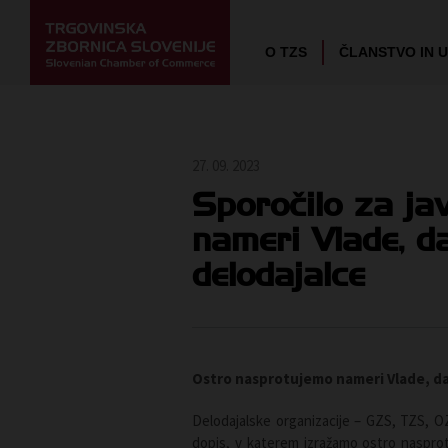
O TZS
ČLANSTVO IN 
27. 09. 2023
Sporočilo za ja
nameri Vlade, d
delodajalce
Ostro nasprotujemo nameri Vlade, d
Delodajalske organizacije – GZS, TZS, 
dopis, v katerem izražamo ostro naspro