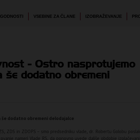
UGODNOSTI
VSEBINE ZA ČLANE
IZOBRAŽEVANJE
PR
vnost - Ostro nasprotujemo
a še dodatno obremeni
a še dodatno obremeni delodajalce
OZS, ZDS in ZDOPS – smo predsedniku vlade, dr. Robertu Golobu poslal
tovanje nameri Vlade RS, da ponovno uvede daljše obdobje izplačevanj