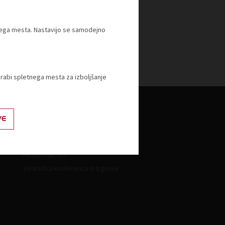
očilo za javnost - V Gospodarskem
u pozivajo k čimprejšnjemu
nju DDV za nekatera osnovna živila
tnega mesta. Nastavijo se samodejno
ila za javnost
orabi spletnega mesta za izboljšanje
VE
Izobraževanje
Izobraževanje - javno pooblastilo
Akademija TZS
Strateška konferenca o trgovini