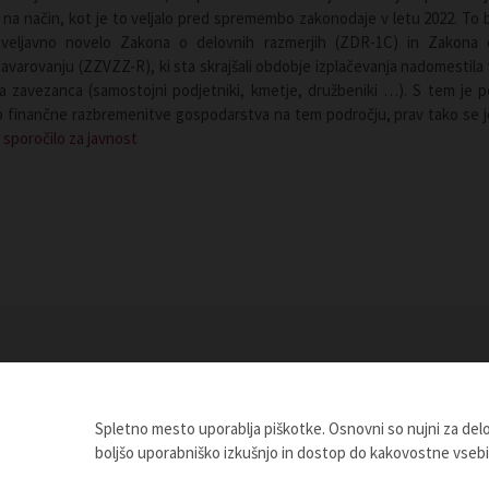
 na način, kot je to veljalo pred spremembo zakonodaje v letu 2022. To b
z veljavno novelo Zakona o delovnih razmerjih (ZDR-1C) in Zakona 
arovanju (ZZVZZ-R), ki sta skrajšali obdobje izplačevanja nadomestila 
 zavezanca (samostojni podjetniki, kmetje, družbeniki …). S tem je p
 do finančne razbremenitve gospodarstva na tem področju, prav tako se j
 sporočilo za javnost
Spletno mesto uporablja piškotke. Osnovni so nujni za de
boljšo uporabniško izkušnjo in dostop do kakovostne vseb
04. 08. 2026
30. 07.