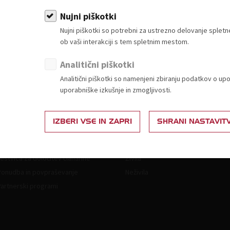
i
Sporočilo za javnost - Referendum
Spor
repe
zamika nižji davek na osnovna živila v
krog
Nujni piškotki
prihodnje leto
zniža
Nujni piškotki so potrebni za ustrezno delovanje sple
ob vaši interakciji s tem spletnim mestom.
Sporočila za javnost
Sporoč
Analitični piškotki
Analitični piškotki so namenjeni zbiranju podatkov o up
uporabniške izkušnje in zmogljivosti.
IZBERI VSE IN ZAPRI
SHRANI NASTAVIT
Članstvo
Vsebine za člane
akaj postati član?
Splošna zakonodaja
estvica za določitev članarine
Živila
Ponudba in povpraševanje
Neživila
Partnerski programi