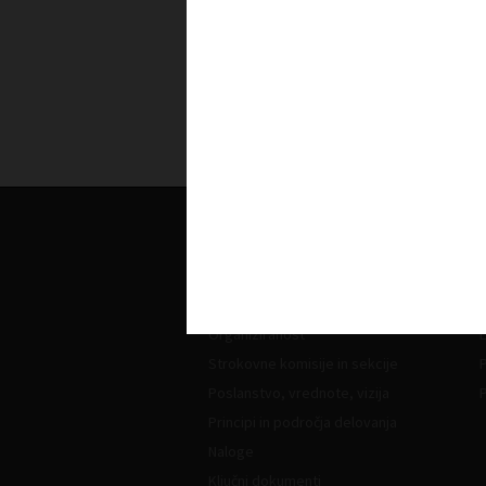
Sporočilo za javnost - Gospodarsk
krog: Slovenija nujno potrebuje uk
za večjo konkurenčnost
Sporočila za javnost
O nas
Kdo smo in kako do nas?
Z
Organiziranost
L
Strokovne komisije in sekcije
Poslanstvo, vrednote, vizija
Principi in področja delovanja
Naloge
Ključni dokumenti