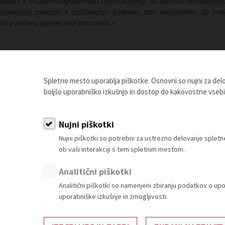
spevali k družbeni odgovornosti svojih podjetij. Na zbornici pričakujemo
rostovoljno zavezalo k spoštovanju kodeksa, zato verjamemo, da bod
k pozitivno sprejeli tudi potrošniki.«
Spletno mesto uporablja piškotke. Osnovni so nujni za de
boljšo uporabniško izkušnjo in dostop do kakovostne vseb
Nujni piškotki
Nujni piškotki so potrebni za ustrezno delovanje sple
ob vaši interakciji s tem spletnim mestom.
Analitični piškotki
Analitični piškotki so namenjeni zbiranju podatkov o up
uporabniške izkušnje in zmogljivosti.
04. 08. 2026
30. 07.
i
Sporočilo za javnost - Referendum
Spor