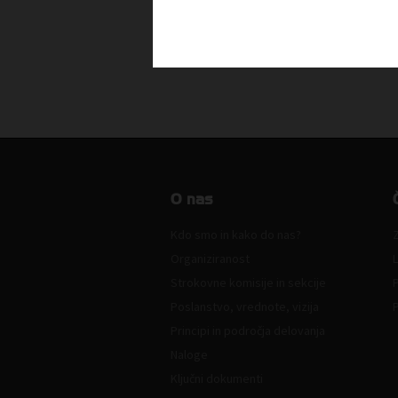
krog: Slovenija nujno potrebuje uk
za večjo konkurenčnost
Sporočila za javnost
O nas
Kdo smo in kako do nas?
Z
Organiziranost
L
Strokovne komisije in sekcije
Poslanstvo, vrednote, vizija
Principi in področja delovanja
Naloge
Ključni dokumenti