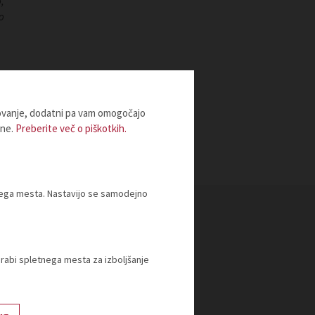
,
o
lovanje, dodatni pa vam omogočajo
ine.
Preberite več o piškotkih.
tnega mesta. Nastavijo se samodejno
orabi spletnega mesta za izboljšanje
 2026
očilo za javnost - V Gospodarskem