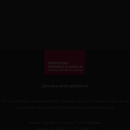
Zbornica novih priložnosti
Smo samostojno in nepridobitno združenje, ki skrbi za kakovosten razvoj
in uspešnost trgovinske dejavnosti na področju Slovenije.
Naslov: Dunajska cesta 167, 1000 Ljubljana
Telefon: (01) 5898 212, (01) 5898 213