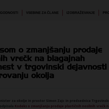
UGODNOSTI
VSEBINE ZA ČLANE
IZOBRAŽEVANJE
PR
ksom o zmanjšanju prodaje
nih vrečk na blagajnah
est v trgovinski dejavnosti
rovanju okolja
inister za okolje in prostor Simon Zajc in predsednica Trgovinsk
podpisala
Kodeks o zmanjšanju prodaje plastičnih nosilnih vrečk n