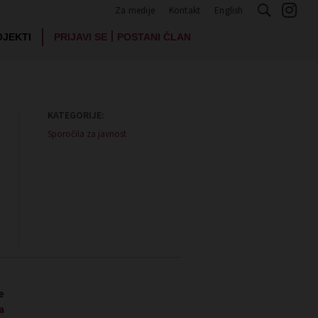
Za medije
Kontakt
English
|
OJEKTI
PRIJAVI SE
POSTANI ČLAN
KATEGORIJE:
Sporočila za javnost
e
a