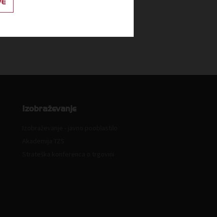
VE
u pozivajo k čimprejšnjemu
nju DDV za nekatera osnovna živila
ila za javnost
Izobraževanje
Izobraževanje - javno pooblastilo
Akademija TZS
Strateška konferenca o trgovini