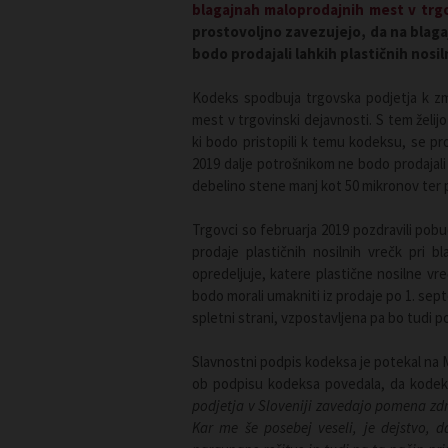
blagajnah maloprodajnih mest v trgo
prostovoljno zavezujejo, da na blaga
bodo prodajali lahkih plastičnih nosil
Kodeks spodbuja trgovska podjetja k zma
mest v trgovinski dejavnosti. S tem želijo
ki bodo pristopili k temu kodeksu, se pr
2019 dalje potrošnikom ne bodo prodajali l
debelino stene manj kot 50 mikronov ter pl
Trgovci so februarja 2019 pozdravili pobu
prodaje plastičnih nosilnih vrečk pri 
opredeljuje, katere plastične nosilne vre
bodo morali umakniti iz prodaje po 1. sep
spletni strani, vzpostavljena pa bo tudi 
Slavnostni podpis kodeksa je potekal na M
ob podpisu kodeksa povedala, da kodeks
podjetja v Sloveniji zavedajo pomena zd
Kar me še posebej veseli, je dejstvo, 