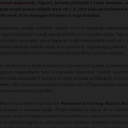
vinski dejavnosti
. Trgovci, ki bodo pristopili k temu kodeksu, s
jnah svojih maloprodajnih mest od 1. 9. 2019 dalje potrošnikom n
nih vrečk, ki ne dosegajo kriterijev iz tega kodeksa.
njševanju prodaje plastičnih nosilnih vrečk na blagajnah maloprodajni
 trgovci prispevati k manjši uporabi plastike in k varovanju okolja. Trgovc
ostovoljno zavezujejo, da na blagajnah svojih maloprodajnih mest od 1. 9
ahkih plastičnih nosilnih vrečk, ki so izdelane iz originalnega granulata 
astičnih nosilnih vrečk, ki vsebujejo manj kot 80 % vsebnosti reciklata.
do ministrstva za okolje in prostor in zato pripravili Kodeks za zmanjšanj
blagajnah maloprodajnih mest v trgovinski dejavnosti. Kodeks natančn
čke bodo pristopniki h kodeksu še lahko prodajali pri blagajnah in kater
tembru 2019. Seznam pristopnikov h kodeksu bo TZS javno objavila na svoj
povezava na spletno stran MOP.
inistrstvu za okolje in prostor RS.
Predsednica TZS mag. Mariča Lah
j
 prispeva k varovanju okolja.
»Podpis kodeksa je dokaz, da se trgovsk
ravega okolja in svojega prispevka k zmanjševanju njegovih obremenitev
da so nekateri trgovci že pred podpisom kodeksa sprejemali trajnostn