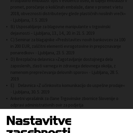
in odpadno embalažo: vpis v evidenco oseb, ki dajejo embalažo v
promet, poročanje o količinah embalaže, dane v promet v letu
2018, obveznosti distributerjev glede plastičnih nosilnih vrečk«
- Ljubljana, 7. 5. 2019
B) Usposabljanje za blagovne manipulante v trgovinski
dejavnosti – Ljubljana, 13., 14., 20. in 21. 5. 2019
C) Seminar za blagajnike »Predstavitev novih bankovcev za 100
in 200 EUR, zaščitni elementi evrogotovine in prepoznavanje
ponaredkov« - Ljubljana, 23. 5. 2019
D) Brezplačna delavnica »Zagotavljanje dostojnega dela
zaposlenih, zlasti varnega in zdravega delovnega okolja, z
namenom preprečevanja delovnih sporov« - Ljubljana, 28. 5.
2019
E) Delavnica »Z učinkovito komunikacijo do uspešne prodaje«
- Ljubljana, 30. 5. 2019
Anketni vprašalnik za člane Trgovinske zbornice Slovenije o
odpravi administrativnih ovir za podjetja
Nastavitve
zasebnosti