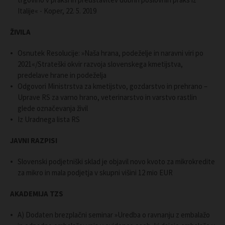
Italije« - Koper, 22. 5. 2019
ŽIVILA
Osnutek Resolucije: »Naša hrana, podeželje in naravni viri po
2021«/Strateški okvir razvoja slovenskega kmetijstva,
predelave hrane in podeželja
Odgovori Ministrstva za kmetijstvo, gozdarstvo in prehrano –
Uprave RS za varno hrano, veterinarstvo in varstvo rastlin
glede označevanja živil
Iz Uradnega lista RS
JAVNI RAZPISI
Slovenski podjetniški sklad je objavil novo kvoto za mikrokredite
za mikro in mala podjetja v skupni višini 12 mio EUR
AKADEMIJA TZS
A) Dodaten brezplačni seminar »Uredba o ravnanju z embalažo