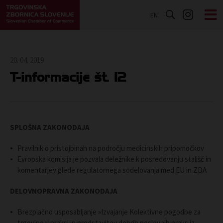
EN
20. 04. 2019
T-informacije št. 12
SPLOŠNA ZAKONODAJA
Pravilnik o pristojbinah na področju medicinskih pripomočkov
Evropska komisija je pozvala deležnike k posredovanju stališč in
komentarjev glede regulatornega sodelovanja med EU in ZDA
DELOVNOPRAVNA ZAKONODAJA
Brezplačno usposabljanje »Izvajanje Kolektivne pogodbe za
trgovino v praksi in predstavitev dobrih poslovnih praks iz