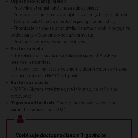
Uspešno končani projekti:
- Pravilnik o stopnjah običajnega odpisa blaga;
- Pravila pri sezonskih razprodajah tekstilnega blaga in obutve;
- TZS pridobila Odločbo o podelitvi javnega pooblastila;
- Zbornica je v skladu s pridobitvijo članstva pridobila pogoje za
sodelovanje v Ekonomsko socialnem svetu;
- Predlog zakona o varstvu potrošnikov;
Sektor za živila
- Brezplačna strokovna usposabljanja sistem HACCP za
mesnice in ribarnice;
- Strokovni seminar-izvajanje smernic dobrih higienskih navad
na načelih sistema HACCP v trgovini;
Sektor za neživila
- RAPEX - Sistem hitre izmenjave informacij za neživilske
proizvode;
Trgovina v številkah
- Obračun prispevkov za socialno
varnost zasebnika - maj 2007;
Vsebina je dostopna članom Trgovinske