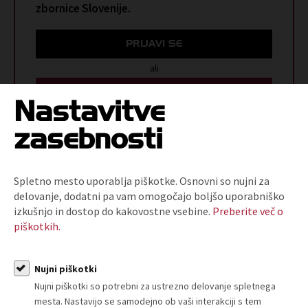
zbornice Slovenije.
PRIJAVI SE
ali
POSTANI ČLAN
Nastavitve
zasebnosti
ARHIV T-INFORMACIJ
Spletno mesto uporablja piškotke. Osnovni so nujni za
delovanje, dodatni pa vam omogočajo boljšo uporabniško
izkušnjo in dostop do kakovostne vsebine.
Preberite več o
piškotkih.
Nujni piškotki
Nujni piškotki so potrebni za ustrezno delovanje spletnega
O nas
mesta. Nastavijo se samodejno ob vaši interakciji s tem