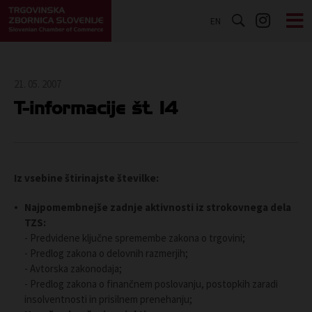
EN
21. 05. 2007
T-informacije št. 14
Iz vsebine štirinajste številke:
Najpomembnejše zadnje aktivnosti iz strokovnega dela
TZS:
- Predvidene ključne spremembe zakona o trgovini;
- Predlog zakona o delovnih razmerjih;
- Avtorska zakonodaja;
- Predlog zakona o finančnem poslovanju, postopkih zaradi
insolventnosti in prisilnem prenehanju;