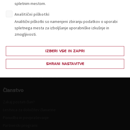
spletnim mestom.
Kdo smo in kako do nas?
Organiziranost
Analitični piškotki
Strokovne komisije in sekcije
Analitični piškotki so namenjeni zbiranju podatkov o uporabi
spletnega mesta za izboljšanje uporabniške izkušnje in
Poslanstvo, vrednote, vizija
zmogljivosti.
Principi in področja delovanja
Naloge
IZBERI VSE IN ZAPRI
Ključni dokumenti
Zaposlitev
SHRANI NASTAVITVE
Politika zasebnosti
Kodeks za zmanjšanje prodaje plastičnih nosilnih vrečk
Članstvo
Zakaj postati član?
Lestvica za določitev članarine
Ponudba in povpraševanje
Partnerski programi