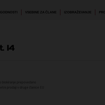
UGODNOSTI
VSEBINE ZA ČLANE
IZOBRAŽEVANJE
PR
t. 14
ko blokiranje prepovedano
tni prodaji v druge članice EU