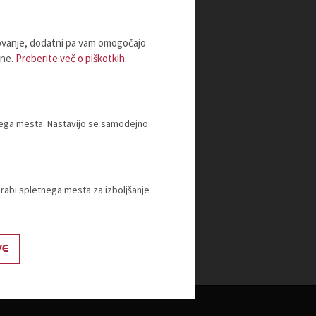
lovanje, dodatni pa vam omogočajo
ine.
Preberite več o piškotkih.
tnega mesta. Nastavijo se samodejno
orabi spletnega mesta za izboljšanje
VE