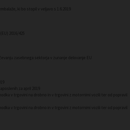
mbalaže, ki bo stopil v veljavo s 1.6.2019
(EU) 2016/425
jučevanju zasebnega sektorja v zunanje delovanje EU
019
aposlenih za april 2019
odka v trgovini na drobno in v trgovini z motornimi vozili ter od popravil
odka v trgovini na drobno in v trgovini z motornimi vozili ter od popravil
a