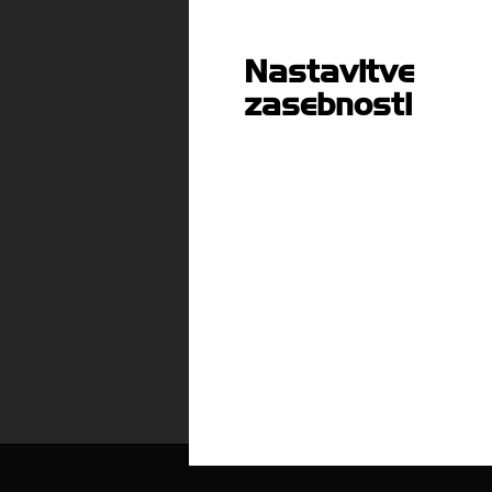
Nastavitve
Vsebina je dostopna članom
zasebnosti
ali
PRIJAVI SE
P
ARHIV T-INFORMACIJ