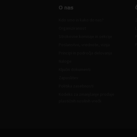
O nas
Kdo smo in kako do nas?
Z
Organiziranost
L
Strokovne komisije in sekcije
Poslanstvo, vrednote, vizija
Principi in področja delovanja
Naloge
Ključni dokumenti
Zaposlitev
Politika zasebnosti
Kodeks za zmanjšanje prodaje
plastičnih nosilnih vrečk