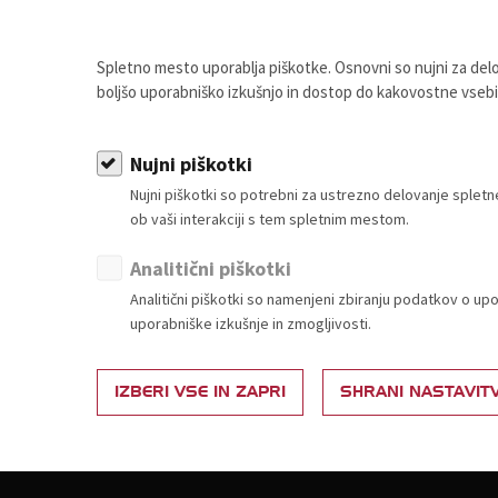
Spletno mesto uporablja piškotke. Osnovni so nujni za de
 Trgovinske zbornice Slovenije.
boljšo uporabniško izkušnjo in dostop do kakovostne vseb
OSTANI ČLAN
Nujni piškotki
Nujni piškotki so potrebni za ustrezno delovanje sple
ob vaši interakciji s tem spletnim mestom.
Analitični piškotki
Analitični piškotki so namenjeni zbiranju podatkov o up
uporabniške izkušnje in zmogljivosti.
IZBERI VSE IN ZAPRI
SHRANI NASTAVIT