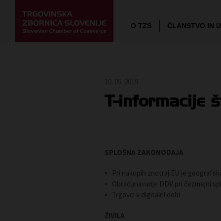
O TZS
ČLANSTVO IN 
10. 05. 2019
T-informacije š
SPLOŠNA ZAKONODAJA
Pri nakupih znotraj EU je geografs
Obračunavanje DDV pri čezmejni sple
Trgovci v digitalni dobi
ŽIVILA