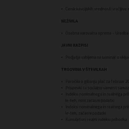
Cenik kavcijskih vrednosti vračljive e
NEŽIVILA
Osebna varovalna oprema – Uredba 
JAVNI RAZPISI
Podjetja vabljena na seminar o vkl
TRGOVINA V ŠTEVILKAH
Poročilo o gibanju plač za februar 2
Prispevki za socialno varnost samoz
Indeksi nominalnega in realnega prih
le-teh, novi začasni podatki
Indeksi nominalnega in realnega prih
le-teh, začasni podatki
Kumulativni realni indeksi prihodk