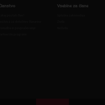
Članstvo
Vsebine za člane
akaj postati član?
Splošna zakonodaja
estvica za določitev članarine
Živila
Ponudba in povpraševanje
Neživila
Partnerski programi