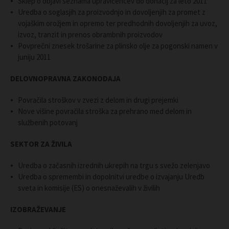
Sklep o objavi seznama upravičencev do donacij za leto 2011
Uredba o soglasjih za proizvodnjo in dovoljenjih za promet z
vojaškim orožjem in opremo ter predhodnih dovoljenjih za uvoz,
izvoz, tranzit in prenos obrambnih proizvodov
Povprečni znesek trošarine za plinsko olje za pogonski namen v
juniju 2011
DELOVNOPRAVNA ZAKONODAJA
Povračila stroškov v zvezi z delom in drugi prejemki
Nove višine povračila stroška za prehrano med delom in
službenih potovanj
SEKTOR ZA ŽIVILA
Uredba o začasnih izrednih ukrepih na trgu s svežo zelenjavo
Uredba o spremembi in dopolnitvi uredbe o izvajanju Uredb
sveta in komisije (ES) o onesnaževalih v živilih
IZOBRAŽEVANJE