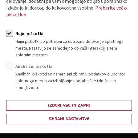
delovanje, dodatni pa vam omogočajo boljšo uporabniško
POSTANI ČLAN
izkušnjo in dostop do kakovostne vsebine.
Preberite več o
piškotkih.
Nujni piškotki
ARHIV T-INFORMACIJ
Nujni piškotki so potrebni za ustrezno delovanje spletnega
mesta. Nastavijo se samodejno ob vaši interakciji s tem
spletnim mestom.
Analitični piškotki
Analitični piškotki so namenjeni zbiranju podatkov o uporabi
spletnega mesta za izboljšanje uporabniške izkušnje in
zmogljivosti.
O nas
IZBERI VSE IN ZAPRI
Kdo smo in kako do nas?
Organiziranost
SHRANI NASTAVITVE
Strokovne komisije in sekcije
Poslanstvo, vrednote, vizija