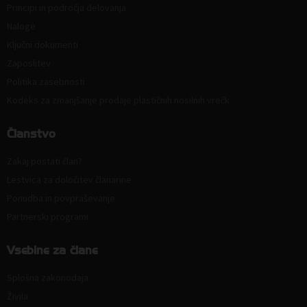
Principi in področja delovanja
Naloge
Ključni dokumenti
Zaposlitev
Politika zasebnosti
Kodeks za zmanjšanje prodaje plastičnih nosilnih vrečk
Članstvo
Zakaj postati član?
Lestvica za določitev članarine
Ponudba in povpraševanje
Partnerski programi
Vsebine za člane
Splošna zakonodaja
Živila