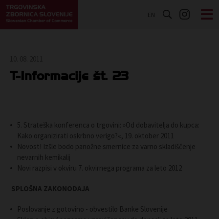
EN
10. 08. 2011
T-Informacije št. 23
5. Strateška konferenca o trgovini: »Od dobavitelja do kupca:
Kako organizirati oskrbno verigo?«, 19. oktober 2011
Novost! Izšle bodo panožne smernice za varno skladiščenje
nevarnih kemikalij
Novi razpisi v okviru 7. okvirnega programa za leto 2012
SPLOŠNA ZAKONODAJA
Poslovanje z gotovino - obvestilo Banke Slovenije