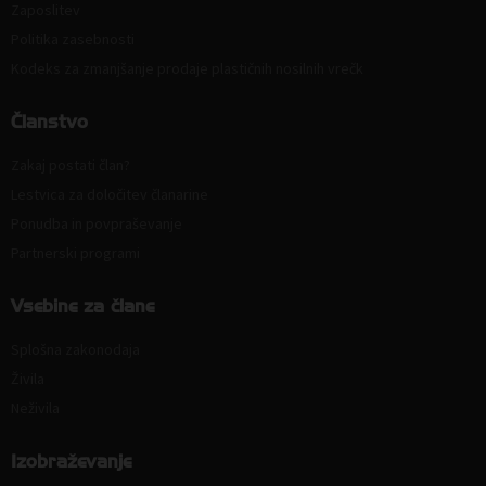
Zaposlitev
Politika zasebnosti
Kodeks za zmanjšanje prodaje plastičnih nosilnih vrečk
Članstvo
Zakaj postati član?
Lestvica za določitev članarine
Ponudba in povpraševanje
Partnerski programi
Vsebine za člane
Splošna zakonodaja
Živila
Neživila
Izobraževanje