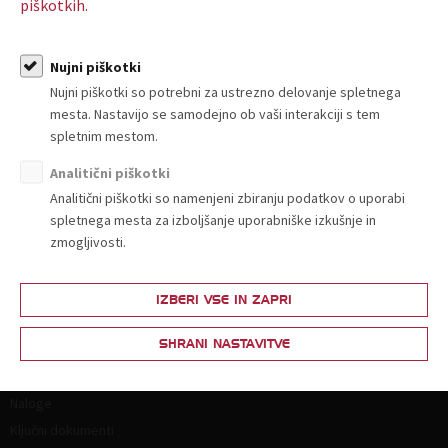
30. 07. 2026
piškotkih.
Sporočilo za javnost - V Gospodarskem krogu pozivajo k
čimprejšnjemu znižanju DDV za nekatera osnovna živila
Nujni piškotki
Sporočila za javnost
Nujni piškotki so potrebni za ustrezno delovanje spletnega
mesta. Nastavijo se samodejno ob vaši interakciji s tem
spletnim mestom.
Analitični piškotki
Analitični piškotki so namenjeni zbiranju podatkov o uporabi
spletnega mesta za izboljšanje uporabniške izkušnje in
O nas
zmogljivosti.
Kdo smo in kako do nas?
Organiziranost
IZBERI VSE IN ZAPRI
Strokovne komisije in sekcije
SHRANI NASTAVITVE
Poslanstvo, vrednote, vizija
Principi in področja delovanja
Naloge
Ključni dokumenti