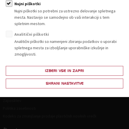
Nujni piškotki
Nujni piškotki so potrebni za ustrezno delovanje spletnega
mesta. Nastavijo se samodejno ob vaši interakciji s tem
spletnim mestom.
Analitični piškotki
O nas
Analitični piškotki so namenjeni zbiranju podatkov o uporabi
Kdo smo in kako do nas?
spletnega mesta za izboljšanje uporabniške izkušnje in
Organiziranost
zmogljivosti.
Strokovne komisije in sekcije
Poslanstvo, vrednote, vizija
IZBERI VSE IN ZAPRI
Principi in področja delovanja
SHRANI NASTAVITVE
Naloge
Ključni dokumenti
Zaposlitev
Politika zasebnosti
Kodeks za zmanjšanje prodaje plastičnih nosilnih vrečk