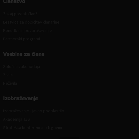
Članstvo
Zakaj postati član?
Lestvica za določitev članarine
Ponudba in povpraševanje
Partnerski programi
Vsebine za člane
Splošna zakonodaja
Živila
Neživila
Izobraževanje
Izobraževanje - javno pooblastilo
Akademija TZS
Strateška konferenca o trgovini