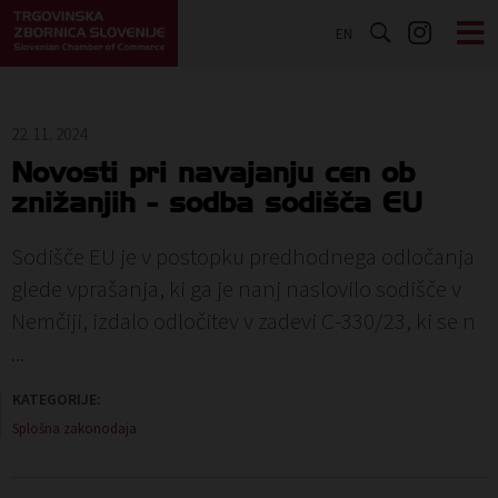
EN
22. 11. 2024
Novosti pri navajanju cen ob
znižanjih - sodba sodišča EU
Sodišče EU je v postopku predhodnega odločanja
glede vprašanja, ki ga je nanj naslovilo sodišče v
Nemčiji, izdalo odločitev v zadevi C-330/23, ki se n
...
KATEGORIJE:
Splošna zakonodaja