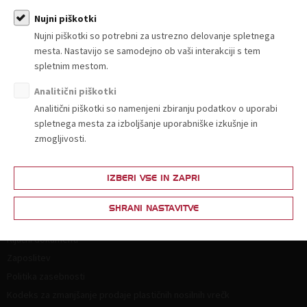
Sporočila za javnost
Nujni piškotki
Nujni piškotki so potrebni za ustrezno delovanje spletnega
mesta. Nastavijo se samodejno ob vaši interakciji s tem
spletnim mestom.
Analitični piškotki
O nas
Analitični piškotki so namenjeni zbiranju podatkov o uporabi
spletnega mesta za izboljšanje uporabniške izkušnje in
Kdo smo in kako do nas?
zmogljivosti.
Organiziranost
Strokovne komisije in sekcije
IZBERI VSE IN ZAPRI
Poslanstvo, vrednote, vizija
Principi in področja delovanja
SHRANI NASTAVITVE
Naloge
Ključni dokumenti
Zaposlitev
Politika zasebnosti
Kodeks za zmanjšanje prodaje plastičnih nosilnih vrečk