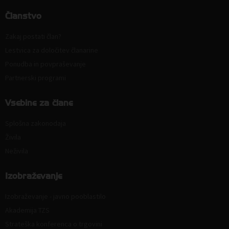
Članstvo
Zakaj postati član?
Lestvica za določitev članarine
Ponudba in povpraševanje
Partnerski programi
Vsebine za člane
Splošna zakonodaja
Živila
Neživila
Izobraževanje
Izobraževanje - javno pooblastilo
Akademija TZS
Strateška konferenca o trgovini