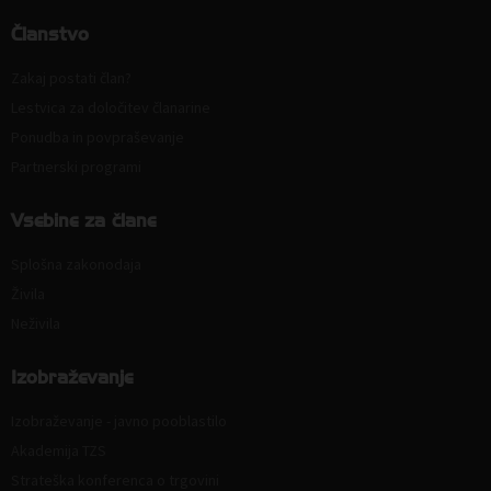
Članstvo
Zakaj postati član?
Lestvica za določitev članarine
Ponudba in povpraševanje
Partnerski programi
Vsebine za člane
Splošna zakonodaja
Živila
Neživila
Izobraževanje
Izobraževanje - javno pooblastilo
Akademija TZS
Strateška konferenca o trgovini