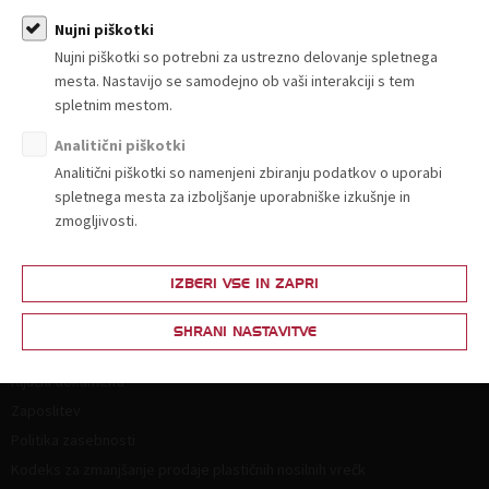
Sporočila za javnost
Nujni piškotki
Nujni piškotki so potrebni za ustrezno delovanje spletnega
mesta. Nastavijo se samodejno ob vaši interakciji s tem
spletnim mestom.
Analitični piškotki
O nas
Analitični piškotki so namenjeni zbiranju podatkov o uporabi
spletnega mesta za izboljšanje uporabniške izkušnje in
Kdo smo in kako do nas?
zmogljivosti.
Organiziranost
Strokovne komisije in sekcije
IZBERI VSE IN ZAPRI
Poslanstvo, vrednote, vizija
Principi in področja delovanja
SHRANI NASTAVITVE
Naloge
Ključni dokumenti
Zaposlitev
Politika zasebnosti
Kodeks za zmanjšanje prodaje plastičnih nosilnih vrečk