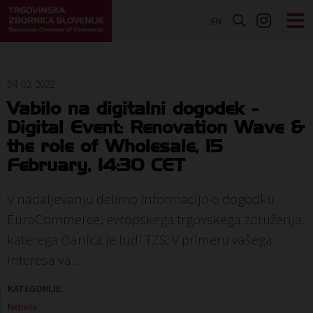
EN
04. 02. 2022
Vabilo na digitalni dogodek -
Digital Event: Renovation Wave &
the role of Wholesale, 15
February, 14:30 CET
V nadaljevanju delimo informacijo o dogodku
EuroCommerce, evropskega trgovskega združenja,
katerega članica je tudi TZS. V primeru vašega
interesa va ...
KATEGORIJE:
Neživila