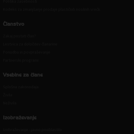
Politika zasebnosti
Kodeks za zmanjšanje prodaje plastičnih nosilnih vrečk
Članstvo
Zakaj postati član?
Lestvica za določitev članarine
Ponudba in povpraševanje
Partnerski programi
Vsebine za člane
Splošna zakonodaja
Živila
Neživila
Izobraževanje
Izobraževanje - javno pooblastilo