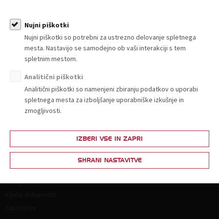
Sporočilo za javnost - V Gospodarskem krogu pozivajo k
čimprejšnjemu znižanju DDV za nekatera osnovna živila
Nujni piškotki
Sporočila za javnost
Nujni piškotki so potrebni za ustrezno delovanje spletnega
mesta. Nastavijo se samodejno ob vaši interakciji s tem
spletnim mestom.
Analitični piškotki
Analitični piškotki so namenjeni zbiranju podatkov o uporabi
O nas
spletnega mesta za izboljšanje uporabniške izkušnje in
zmogljivosti.
Kdo smo in kako do nas?
Organiziranost
IZBERI VSE IN ZAPRI
Strokovne komisije in sekcije
Poslanstvo, vrednote, vizija
SHRANI NASTAVITVE
Principi in področja delovanja
Naloge
Ključni dokumenti
Zaposlitev