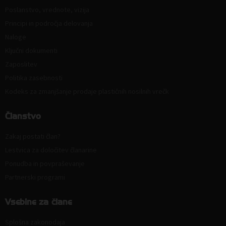
Poslanstvo, vrednote, vizija
Principi in področja delovanja
Naloge
Ključni dokumenti
Zaposlitev
Politika zasebnosti
Kodeks za zmanjšanje prodaje plastičnih nosilnih vrečk
Članstvo
Zakaj postati član?
Lestvica za določitev članarine
Ponudba in povpraševanje
Partnerski programi
Vsebine za člane
Splošna zakonodaja