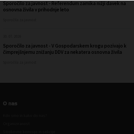
Sporočilo za javnost - Referendum zamika nižji davek na
osnovna živila v prihodnje leto
Sporočila za javnost
30. 07. 2026
Sporočilo za javnost - V Gospodarskem krogu pozivajo k
čimprejšnjemu znižanju DDV za nekatera osnovna živila
Sporočila za javnost
O nas
Kdo smo in kako do nas?
Organiziranost
Strokovne komisije in sekcije