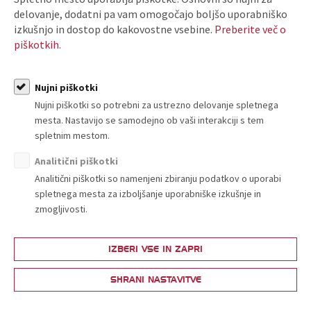
e-mail: tajnistvo@tzslo.si
delovanje, dodatni pa vam omogočajo boljšo uporabniško
izkušnjo in dostop do kakovostne vsebine.
Preberite več o
Vljudno vabljeni k vpisu!
piškotkih.
NAZAJ
Nujni piškotki
Nujni piškotki so potrebni za ustrezno delovanje spletnega
mesta. Nastavijo se samodejno ob vaši interakciji s tem
spletnim mestom.
Morda vas zanima tudi:
Analitični piškotki
Analitični piškotki so namenjeni zbiranju podatkov o uporabi
spletnega mesta za izboljšanje uporabniške izkušnje in
04. 08. 2026
zmogljivosti.
Sporočilo za javnost - Gospodarski krog: Slovenija nujno
potrebuje ukrepe za večjo konkurenčnost
IZBERI VSE IN ZAPRI
Sporočila za javnost
SHRANI NASTAVITVE
04. 08. 2026