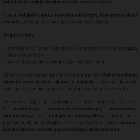
pridobitev srednje strokovne izobrazbe (V. raven)
.
Vljudno
vabljeni k vpisu na poslovodski izpit, ki je možen skozi
vse leto
, pri čemer je sama prijava povsem brezplačna.
Pogoji za vpis:
pridobljena IV. raven izobrazbe (to je srednja poklicna izobrazba
katerekoli smeri) in
vsaj 3 leta delovnih izkušenj v trgovinski dejavnosti.
Za vpis na poslovodski izpit je potrebno
na TZS vložiti izpolnjen
obrazec prve prijave, skupaj z dokazili
, s katerimi kandidat
dokazuje, da izpolnjuje pogoje za pristop k poslovodskemu izpitu.
Poslovodski izpit je sestavljen iz štirih področij, in sicer
iz
praktičnega
,
strokovno-teoretičnega
,
poslovodno-
ekonomskega
in
pedagoško-andragoškega dela
. Vsak
posamezni del je sestavljen iz več posameznih izpitov,
skupno
število izpitov v okviru poslovodskega izpita znaša 12
.