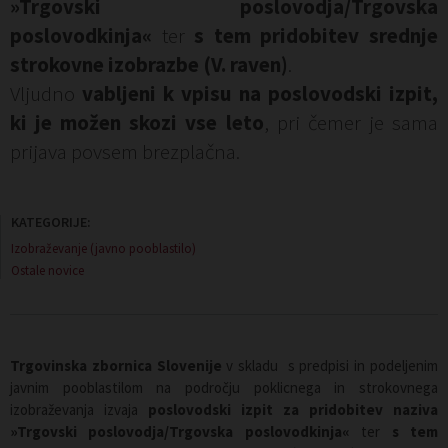
»Trgovski poslovodja/Trgovska
poslovodkinja«
ter
s tem pridobitev srednje
strokovne izobrazbe (V. raven)
.
Vljudno
vabljeni k vpisu na poslovodski izpit,
ki je možen skozi vse leto
, pri čemer je sama
prijava povsem brezplačna.
KATEGORIJE:
Izobraževanje (javno pooblastilo)
Ostale novice
Trgovinska zbornica Slovenije
v skladu s predpisi in podeljenim
javnim pooblastilom na področju poklicnega in strokovnega
izobraževanja izvaja
poslovodski izpit
za pridobitev naziva
»Trgovski poslovodja/Trgovska poslovodkinja«
ter
s tem