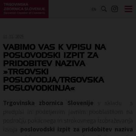
EN
11. 11. 2025
VABIMO VAS K VPISU NA
POSLOVODSKI IZPIT ZA
PRIDOBITEV NAZIVA
»TRGOVSKI
POSLOVODJA/TRGOVSKA
POSLOVODKINJA«
Trgovinska zbornica Slovenije
v skladu s
predpisi in podeljenim javnim pooblastilom na
področju poklicnega in strokovnega izobraževanja
izvaja
poslovodski izpit
za pridobitev naziva