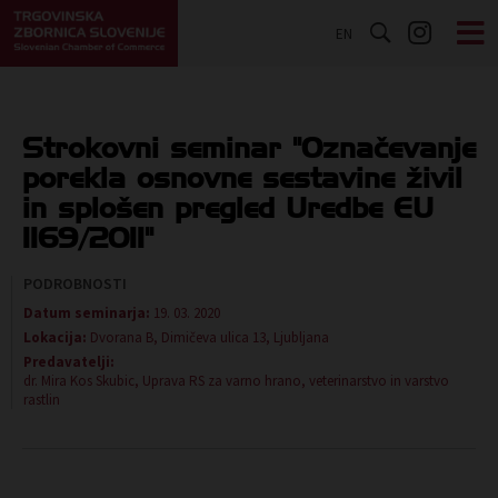
EN
Strokovni seminar "Označevanje
porekla osnovne sestavine živil
in splošen pregled Uredbe EU
1169/2011"
PODROBNOSTI
Datum seminarja:
19. 03. 2020
Lokacija:
Dvorana B, Dimičeva ulica 13, Ljubljana
Predavatelji:
dr. Mira Kos Skubic, Uprava RS za varno hrano, veterinarstvo in varstvo
rastlin