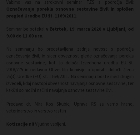
Vabimo vas na strokovni seminar TZS s področja živil:
Označevanje porekla osnovne sestavine živil in splošen
pregled Uredbe EU št. 1169/2011
.
Seminar bo potekal
v četrtek, 19. marca 2020 v Ljubljani, od
9.00 do 11.00 ure
.
Na seminarju bo predstavljena zadnja novost s področja
označevanja živil, in sicer obveznost glede označevanja porekla
osnovne sestavine, kot to določa Izvedbena uredba EU št.
2018/775 in nedavno Obvestilo komisije o uporabi določb člena
26(3) Uredbe (EU) št. 1169/2011. Na seminarju boste med drugim
izvedeli, kdaj nastopi obveznost navajanja osnovne sestavine, ter
kakšni so možni načini navajanja osnovne sestavine živil.
Predava: dr. Mira Kos Skubic, Uprava RS za varno hrano,
veterinarstvo in varstvo rastlin
Kotizacije ni!
Vljudno vabljeni.