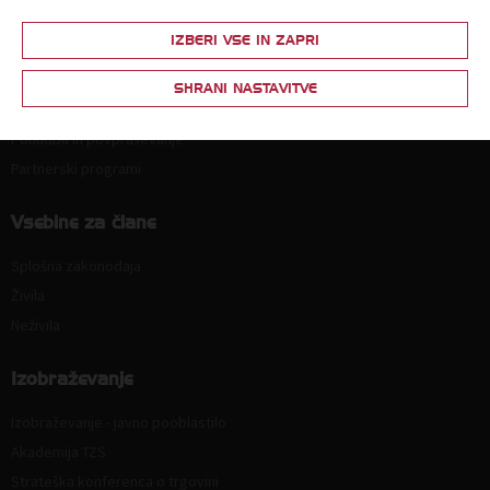
Članstvo
IZBERI VSE IN ZAPRI
Zakaj postati član?
SHRANI NASTAVITVE
Lestvica za določitev članarine
Ponudba in povpraševanje
Partnerski programi
Vsebine za člane
Splošna zakonodaja
Živila
Neživila
Izobraževanje
Izobraževanje - javno pooblastilo
Akademija TZS
Strateška konferenca o trgovini