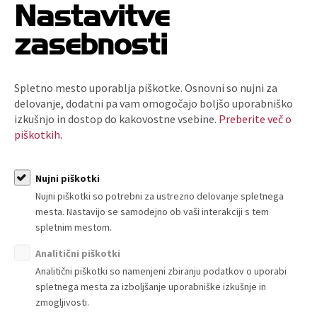
Nastavitve
zasebnosti
Spletno mesto uporablja piškotke. Osnovni so nujni za
delovanje, dodatni pa vam omogočajo boljšo uporabniško
O nas
izkušnjo in dostop do kakovostne vsebine.
Preberite več o
piškotkih.
Kdo smo in kako do nas?
Organiziranost
Strokovne komisije in sekcije
Nujni piškotki
Poslanstvo, vrednote, vizija
Nujni piškotki so potrebni za ustrezno delovanje spletnega
Principi in področja delovanja
mesta. Nastavijo se samodejno ob vaši interakciji s tem
spletnim mestom.
Naloge
Ključni dokumenti
Analitični piškotki
Zaposlitev
Analitični piškotki so namenjeni zbiranju podatkov o uporabi
spletnega mesta za izboljšanje uporabniške izkušnje in
Politika zasebnosti
zmogljivosti.
Kodeks za zmanjšanje prodaje plastičnih nosilnih vrečk