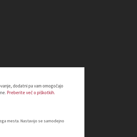
lovanje, dodatni pa vam omogočajo
ine.
Preberite več o piškotkih.
tnega mesta. Nastavijo se samodejno