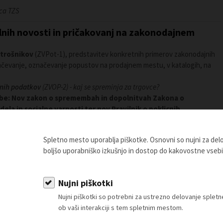
ca TZS
lnih novosti in pričakovanj na zakonodajnem
otrošnikov
(ZVPot-1), predstavitev konkretnih primerov zakonodajnih
mčevanje, označevanje popustov na prodajnem mestu, v katalogih, na
bnih podatkov
(ZVOP-2) - kaj se spreminja za trgovce?
be:
Nov zakon o spremembah in dopolnitvah Zakona o
ela in socialne varnosti ter nov Pravilnik o poklicnih
vilnik o zagotavljanju varnosti in zdravja pri ročnem
Spletno mesto uporablja piškotke. Osnovni so nujni za de
osnutek Nacionalnega energetskega in podnebnega načrta ter
boljšo uporabniško izkušnjo in dostop do kakovostne vseb
nke in pločevinke
ovina s tehničnim blagom
ovina s tehničnim blagom
Nujni piškotki
mora poznati vsak trgovec:
sprejete spremembe
Zakona o trgovini in
nosti trgovine Slovenije (KPDTS)
Nujni piškotki so potrebni za ustrezno delovanje sple
ob vaši interakciji s tem spletnim mestom.