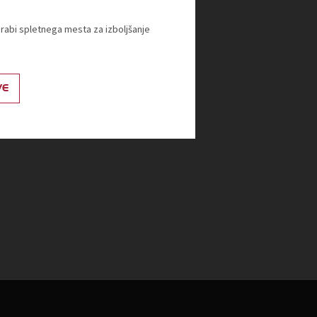
orabi spletnega mesta za izboljšanje
VE