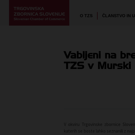
O TZS
ČLANSTVO IN 
Vabljeni na br
TZS v Murski 
V okviru Trgovinske zbornice Sloven
katerih se boste lahko seznanili z n