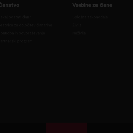
Članstvo
Vsebine za člane
akaj postati član?
Splošna zakonodaja
estvica za določitev članarine
Živila
Ponudba in povpraševanje
Neživila
Partnerski programi