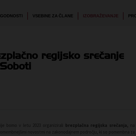
UGODNOSTI
VSEBINE ZA ČLANE
IZOBRAŽEVANJE
PR
ezplačno regijsko srečanje
Soboti
ije bomo v letu 2023 organizirali
brezplačna regijska srečanja,
na
ajpomembnejšimi novostmi na zakonodajnem področju, ki so pomembna za