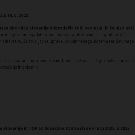
lo 16. 5. 2023.
ske zbornice Slovenije dobrodošla tudi podjetja, ki še niso naši
redlogi in mnenja lahko pomembni za oblikovanje skupnih stališč, še
 zdravstva, šolstva, javne uprave, pokojninskega sistema ter davčnega
ejših zakonodajnih novosti vam bomo svetovalci Trgovinske zbornice
vprašanja in pojasnila.
 Slovenije in TOP 10 dosežkov TZS za člane v letu 2022 in 2023