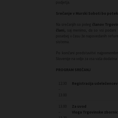
podjetja.
Srečanje v Murski Soboti bo poteka
Na srečanjih so poleg
članov Trgovin
člani,
saj menimo, da so vsi podani p
posebej v času že napovedanih reform
sistema.
Po končani predstavitvi najpomembn
Slovenije na voljo za vsa vaša dodatna 
PROGRAM SREČANJ
12.30
Registracija udeležencev
–
13.00
13.00
Za uvod
–
Vloga Trgovinske zbornice
13.20