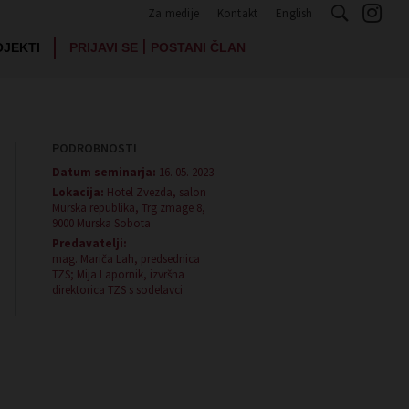
Za medije
Kontakt
English
|
OJEKTI
PRIJAVI SE
POSTANI ČLAN
PODROBNOSTI
Datum seminarja:
16. 05. 2023
Lokacija:
Hotel Zvezda, salon
Murska republika, Trg zmage 8,
9000 Murska Sobota
Predavatelji:
mag. Mariča Lah, predsednica
TZS; Mija Lapornik, izvršna
direktorica TZS s sodelavci