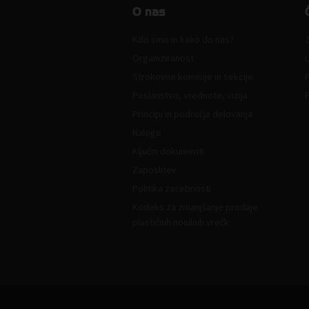
O nas
Kdo smo in kako do nas?
Z
Organiziranost
L
Strokovne komisije in sekcije
Poslanstvo, vrednote, vizija
Principi in področja delovanja
Naloge
Ključni dokumenti
Zaposlitev
Politika zasebnosti
Kodeks za zmanjšanje prodaje
plastičnih nosilnih vrečk