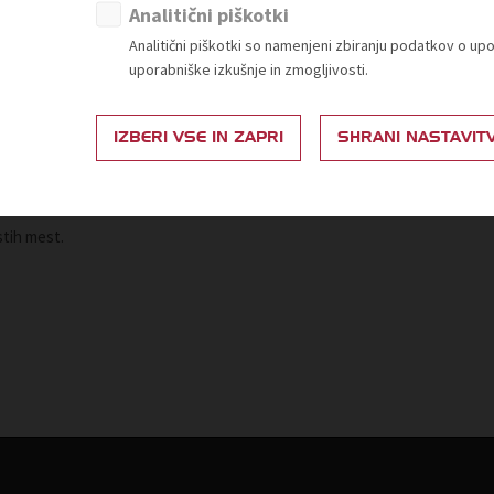
torica TZS s sodelavci
Analitični piškotki
Analitični piškotki so namenjeni zbiranju podatkov o up
jena vprašanja članov ter druženje
uporabniške izkušnje in zmogljivosti.
IZBERI VSE IN ZAPRI
SHRANI NASTAVIT
ma za pridobitev svežih informacij ter srečanje s predstavniki trgovskih
vnico v nadaljevanju vabila.
stih mest.