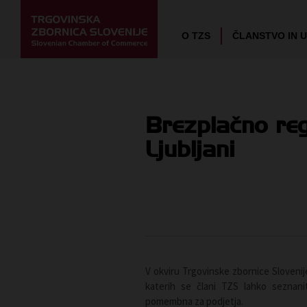
O TZS
ČLANSTVO IN 
Brezplačno reg
Ljubljani
V okviru Trgovinske zbornice Sloveni
katerih se člani TZS lahko seznan
pomembna za podjetja.