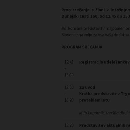
Prvo srečanje s člani v letošnje
Dunajski cesti 160, od 12.45 do 15.
Po končani predstavitvi najpomembn
Slovenije na voljo za vsa vaša dodatna 
PROGRAM SREČANJA
12.45
Registracija udeležencev
–
13.00
13.00
Za uvod
–
Kratka predstavitev Trgo
13.20
preteklem letu
Mija Lapornik, izvršna direk
13.20
Predstavitev aktualnih n