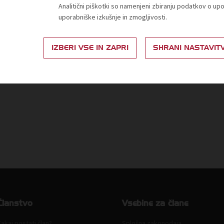
Analitični piškotki so namenjeni zbiranju podatkov o up
uporabniške izkušnje in zmogljivosti.
ograma za pridobitev svežih in aktualnih informacij ter srečanje s
regije.
IZBERI VSE IN ZAPRI
SHRANI NASTAVIT
stih mest.
jen članom TZS.
KOTIZACIJE NI!
Članstvo
Vsebine za člane
akaj postati član?
Splošna zakonodaja