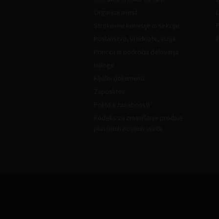
Organiziranost
L
Strokovne komisije in sekcije
Poslanstvo, vrednote, vizija
Principi in področja delovanja
Naloge
Ključni dokumenti
Zaposlitev
Politika zasebnosti
Kodeks za zmanjšanje prodaje
plastičnih nosilnih vrečk