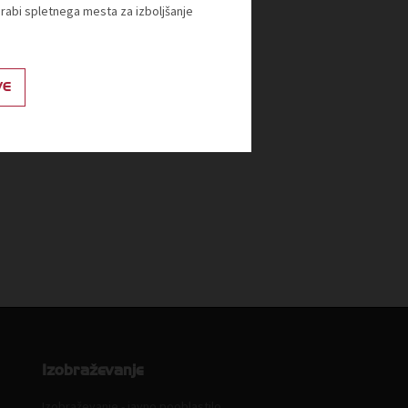
orabi spletnega mesta za izboljšanje
VE
Izobraževanje
Izobraževanje - javno pooblastilo