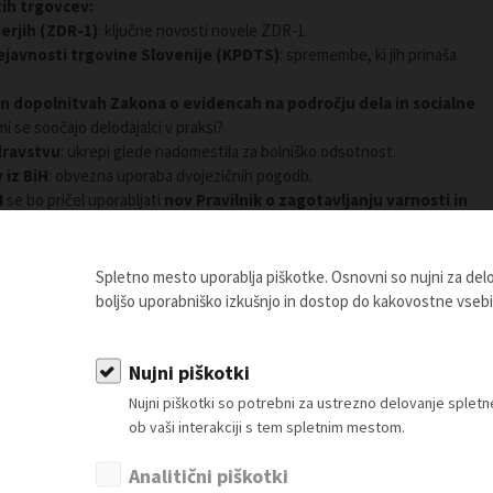
ih trgovcev:
erjih (ZDR-1)
: ključne novosti novele ZDR-1.
javnosti trgovine Slovenije (KPDTS)
: spremembe, ki jih prinaša
 dopolnitvah Zakona o evidencah na področju dela in socialne
mi se soočajo delodajalci v praksi?
dravstvu
: ukrepi glede nadomestila za bolniško odsotnost.
 iz BiH
: obvezna uporaba dvojezičnih pogodb.
4
se bo pričel uporabljati
nov Pravilnik o zagotavljanju varnosti in
čnem premeščanju bremen
– na kratko o ključnih novih obveznostih za
 2024?
Pokojninska reforma, davčna reforma, spremembe živilske
Spletno mesto uporablja piškotke. Osnovni so nujni za de
boljšo uporabniško izkušnjo in dostop do kakovostne vseb
je predlog zakona, ki naj bi prinesel sezonsko delo tujcev v gostinstvu
čanju.
Nujni piškotki
torica TZS s sodelavci
Nujni piškotki so potrebni za ustrezno delovanje sple
ob vaši interakciji s tem spletnim mestom.
vprašanja članov ter druženje
Analitični piškotki