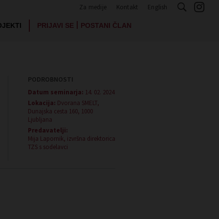
Za medije
Kontakt
English
|
OJEKTI
PRIJAVI SE
POSTANI ČLAN
PODROBNOSTI
Datum seminarja:
14. 02. 2024
Lokacija:
Dvorana SMELT,
Dunajska cesta 160, 1000
Ljubljana
Predavatelji:
Mija Lapornik, izvršna direktorica
TZS s sodelavci