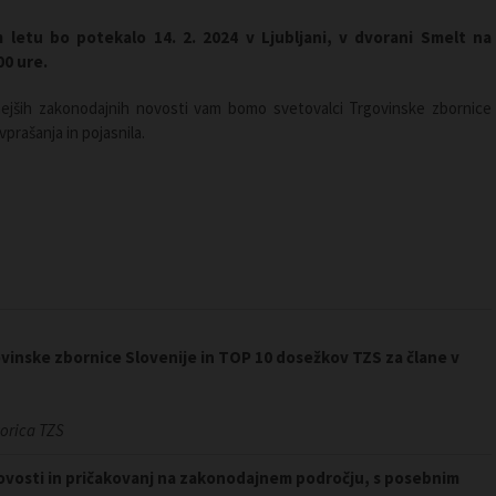
m letu bo potekalo 14. 2. 2024 v Ljubljani, v dvorani Smelt na
00 ure.
ejših zakonodajnih novosti vam bomo svetovalci Trgovinske zbornice
vprašanja in pojasnila.
vinske zbornice Slovenije in TOP 10 dosežkov TZS za člane v
torica TZS
ovosti in pričakovanj na zakonodajnem področju, s posebnim