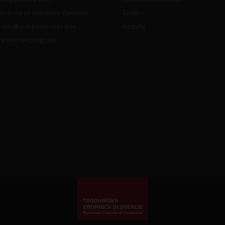
estvica za določitev članarine
Živila
Ponudba in povpraševanje
Neživila
Partnerski programi