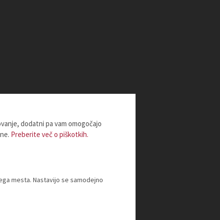
lovanje, dodatni pa vam omogočajo
ine.
Preberite več o piškotkih.
tnega mesta. Nastavijo se samodejno