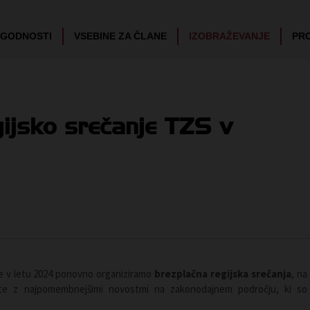
UGODNOSTI
VSEBINE ZA ČLANE
IZOBRAŽEVANJE
PR
ijsko srečanje TZS v
je v letu 2024 ponovno organiziramo
brezplačna regijska srečanja
, na
ite z najpomembnejšimi novostmi na zakonodajnem področju, ki so