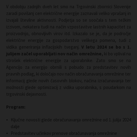
V obdobju zadnjih dveh let smo na Trgovinski zbornici Slovenije
zaradi povišanj cen električne energije zaznavali veliko vprašanj in
izvajali številne aktivnosti. Podjetja so se soočala s tem težkim
izzivom, nekatera tudi na način vzpostavitve lastnih kapacitet za
proizvodnjo, obnovljivih virov itd. Izkazalo se je, da je področje
električne energije za gospodarstvo velikega pomena, tudi z
vidika generiranja inflacijskih tveganj.
V letu 2024 se bo s 1.
julijem začel uporabljati nov način omrežnine,
ki bo vplival na
strošek električne energije za uporabnike. Zato smo se na
Agencijo za energijo obrnili s pobudo za predstavitev novih
pravnih podlag, ki določajo nov način obračunavanja omrežnine ter
informacij glede novih časovnih blokov, načina izračunavanja ter
možnosti glede optimizacij z vidika uporabnika, s poudarkom na
trgovinski dejavnosti.
Program:
Ključne novosti glede obračunavanja omrežnine od 1. julija 2024
dalje
Predstavitev učinkov prenove obračunavanja omrežnine