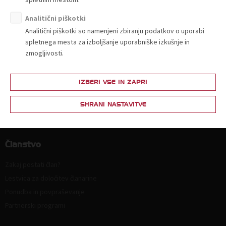
Organiziranost
Analitični piškotki
Strokovne komisije in sekcije
Analitični piškotki so namenjeni zbiranju podatkov o uporabi
Poslanstvo, vrednote, vizija
spletnega mesta za izboljšanje uporabniške izkušnje in
Principi in področja delovanja
zmogljivosti.
Naloge
Ključni dokumenti
IZBERI VSE IN ZAPRI
Zaposlitev
SHRANI NASTAVITVE
Politika zasebnosti
Kodeks za zmanjšanje prodaje plastičnih nosilnih vrečk
Članstvo
Zakaj postati član?
Lestvica za določitev članarine
Ponudba in povpraševanje
Partnerski programi