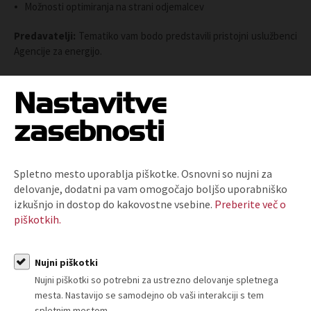
Možnosti optimiranja na strani odjemalcev
Predavatelji:
Tematiko vam bodo predstavili pristojni uslužbenci
Agencije za energijo.
Vaša vprašanja nam lahko že predhodno posredujete na
Nastavitve
info@tzslo.si
, da z njimi seznanimo predavatelja, tako da bo čim
več odgovorov podanih lahko že tekom webinarja.
zasebnosti
Kotizacije NI
. Vljudno vabljeni!
Spletno mesto uporablja piškotke. Osnovni so nujni za
delovanje, dodatni pa vam omogočajo boljšo uporabniško
izkušnjo in dostop do kakovostne vsebine.
Preberite več o
piškotkih.
Nujni piškotki
O nas
Nujni piškotki so potrebni za ustrezno delovanje spletnega
mesta. Nastavijo se samodejno ob vaši interakciji s tem
Kdo smo in kako do nas?
spletnim mestom.