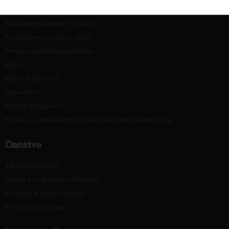
Organiziranost
Strokovne komisije in sekcije
Poslanstvo, vrednote, vizija
Principi in področja delovanja
Naloge
Ključni dokumenti
Zaposlitev
Politika zasebnosti
Kodeks za zmanjšanje prodaje plastičnih nosilnih vrečk
Članstvo
Zakaj postati član?
Lestvica za določitev članarine
Ponudba in povpraševanje
Partnerski programi