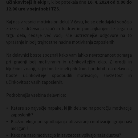
učinkovitejših ekip«
, ki bo potekala dne
16. 4. 2024 od 9.00 do
12.00 ure v sejni sobi TZS
.
Kaj nas v resnici motivira pri delu? V času, ko se delodajalci soočajo
z izzivi zadrževanja ključnih kadrov in pomanjkanjem le-tega na
trgu dela, čedalje več vodij išče ustreznejše odgovore na to
vprašanje in bolj trajnostne načine motiviranja zaposlenih.
Na delavnici boste spoznali kako vam lahko nevroznanost pomaga
pri gradnji bolj motiviranih in učinkovitejših ekip. Z orodji in
ključnimi znanji, ki jih boste imeli priložnost pridobiti na delavnici,
boste učinkoviteje spodbudili motivacijo, zavzetost in
učinkovitost vaših zaposlenih.
Podrobnejša vsebina delavnice:
Katere so največje napake, ki jih delamo na področju motivacije
zaposlenih?
Kakšno vlogo pri spodbujanju ali zaviranju motivacije igrajo naši
možgani?
Kako na našo motivacijo in zavzetost vplivajo naša čustva?