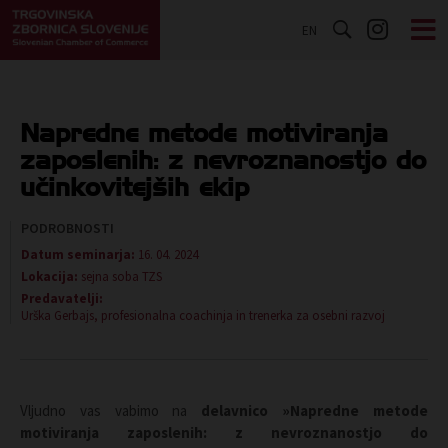
EN
Napredne metode motiviranja
zaposlenih: z nevroznanostjo do
učinkovitejših ekip
PODROBNOSTI
Datum seminarja:
16. 04. 2024
Lokacija:
sejna soba TZS
Predavatelji:
Urška Gerbajs, profesionalna coachinja in trenerka za osebni razvoj
Vljudno vas vabimo na
delavnico »Napredne metode
motiviranja zaposlenih: z nevroznanostjo do