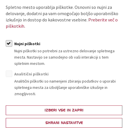
Splošni pogoji:
Za člane znaša kotizacija 55,00 EUR z DDV na
Spletno mesto uporablja piškotke. Osnovni so nujni za
udeleženca, za nečlane pa 110,00 EUR z DDV na udeleženca
.
delovanje, dodatni pa vam omogočajo boljšo uporabniško
Znesek kotizacije nakažite na TRR pri SKB: 0313 8100 0518 803 –
izkušnjo in dostop do kakovostne vsebine.
Preberite več o
sklic 3007. Prijavnico in dokazilo o plačilu nam lahko pošljete po
piškotkih.
pošti: TZS, Dunajska 167, 1000 Ljubljana ali na e-naslov:
info@tzslo.si. Znesek vplačane kotizacije se vrne v primeru, da se
Nujni piškotki
pisno odjavite vsaj 3 delovne dni pred izvedbo delavnice ali, če
razpisane delavnice ne izvedemo!
Število prijav je omejeno na
Nujni piškotki so potrebni za ustrezno delovanje spletnega
15 udeležencev
.
mesta. Nastavijo se samodejno ob vaši interakciji s tem
spletnim mestom.
Analitični piškotki
Analitični piškotki so namenjeni zbiranju podatkov o uporabi
spletnega mesta za izboljšanje uporabniške izkušnje in
zmogljivosti.
IZBERI VSE IN ZAPRI
O nas
SHRANI NASTAVITVE
Kdo smo in kako do nas?