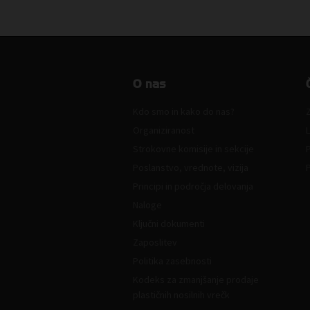
O nas
Kdo smo in kako do nas?
Z
Organiziranost
L
Strokovne komisije in sekcije
Poslanstvo, vrednote, vizija
Principi in področja delovanja
Naloge
Ključni dokumenti
Zaposlitev
Politika zasebnosti
Kodeks za zmanjšanje prodaje
plastičnih nosilnih vrečk