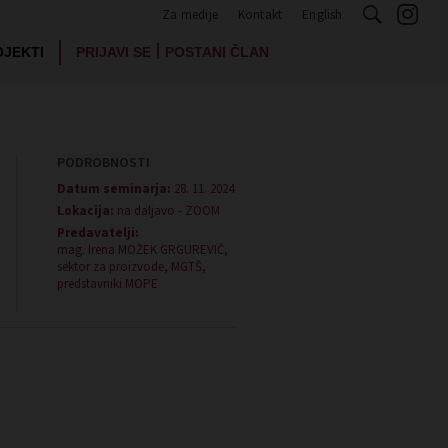
Za medije
Kontakt
English
|
OJEKTI
PRIJAVI SE
POSTANI ČLAN
PODROBNOSTI
Datum seminarja:
28. 11. 2024
Lokacija:
na daljavo - ZOOM
Predavatelji:
mag. Irena MOŽEK GRGUREVIČ,
sektor za proizvode, MGTŠ,
predstavniki MOPE