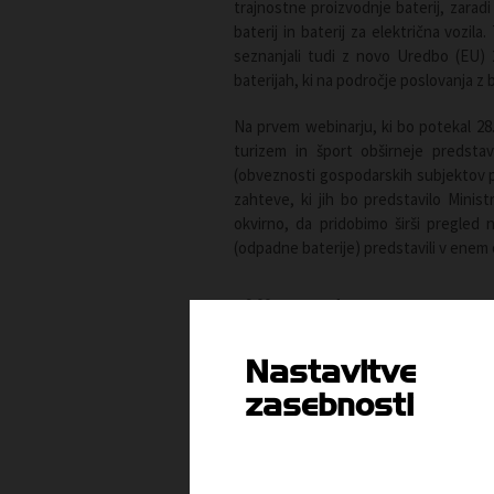
trajnostne proizvodnje baterij, zarad
baterij in baterij za električna vozil
seznanjali tudi z novo Uredbo (EU) 
baterijah, ki na področje poslovanja z 
Na prvem webinarju, ki bo potekal 2
turizem in šport obširneje predstav
(obveznosti gospodarskih subjektov pri
zahteve, ki jih bo predstavilo Mini
okvirno, da pridobimo širši pregled 
(odpadne baterije) predstavili v enem 
9.00
Uvod
–
9.05
Nastavitve
zasebnosti
9.05
Predstavitev Uredbe (EU) 20
–
Uredbe o izvajanju Uredbe 
12.15
trgovska podjetja glede pogo