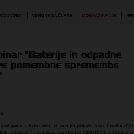
UGODNOSTI
VSEBINE ZA ČLANE
IZOBRAŽEVANJE
PR
inar "Baterije in odpadne
tere pomembne spremembe
"
ja:
poslujemo z baterijami,
ki
nam
jih prinaša nova Uredba (EU)
dnih baterijah (v nadaljevanju: Uredba 2023/1542) in Uredba o