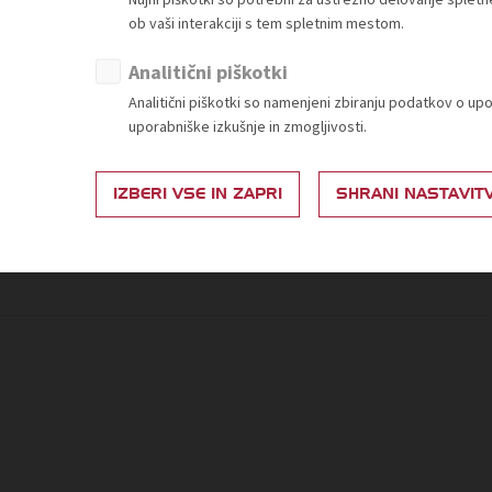
(kaj mora biti na deklaraciji izdelka);
proizvode,
ob vaši interakciji s tem spletnim mestom.
časovni roki glede posameznih obveznosti….
Ministrstvo za
gospodarstvo,
Analitični piškotki
turizem in šport
Analitični piškotki so namenjeni zbiranju podatkov o up
istojnosti MOPE
(poglavje VIII, ko stopi v
Predstavnik/ca
uporabniške izkušnje in zmogljivosti.
Ministrstva za
okolje, podnebje
IZBERI VSE IN ZAPRI
SHRANI NASTAVIT
in energijo