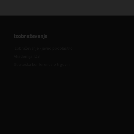
Izobraževanje
Izobraževanje - javno pooblastilo
Akademija TZS
Strateška konferenca o trgovini