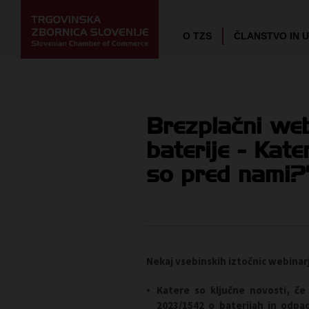
O TZS
ČLANSTVO IN 
Brezplačni web
baterije - Ka
so pred nami?
Nekaj vsebinskih iztočnic webinar
Katere so ključne novosti,
če 
2023/1542
o baterijah in odpa