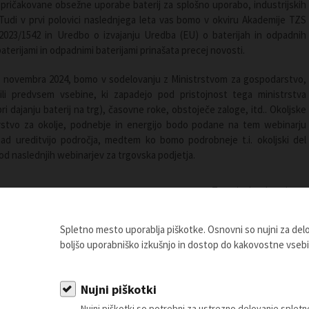
i pričakovane obsežne uporabe baterij za splošno uporabo, industrijskih
a. Tudi v prvi polovici naslednjega leta vas bomo v okviru Akademije TZS
2023/1542 in Uredbo o izvajanju Uredba (EU) o baterijah in odpadnih
baterijami in odpadnimi baterijami prinašata precej novosti.
8. novembra 2024, bomo v sodelovanju z Ministrstvom za gospodarstvo,
ili predvsem vsebine, ki zapadejo pod pristojnost tega ministrstva
 dajanju baterij na trg), časovne roke, obstoječe zaloge, itd.. Okoljske
strstvo za okolje, podnebje in energijo bodo podane na tem webinarju
nad ureditvijo področja, medtem ko bomo podrobneje t.i. okoljski del
od naslednjih webinarjev za trgovska podjetja.
Trgovinska zbornica
Slovenije
Spletno mesto uporablja piškotke. Osnovni so nujni za de
boljšo uporabniško izkušnjo in dostop do kakovostne vseb
23/1542 o baterijah in odpadnih baterijah in
mag. Irena MOŽEK
(EU) 2023/1542 – katere so spremembe za
GRGUREVIČ,
Nujni piškotki
jev dajanja baterij na trg; obseg uredbe;
sektor za
Nujni piškotki so potrebni za ustrezno delovanje sple