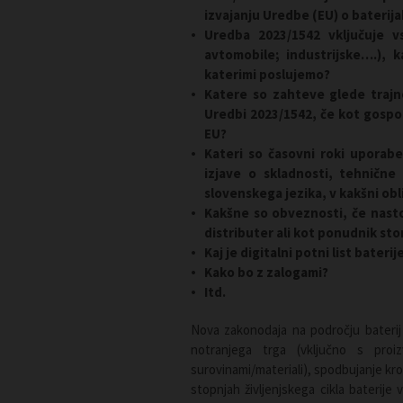
izvajanju Uredb
e
(EU) o baterija
Uredba 2023/1542 vključuje 
avtomobile; industrijske….),
ka
katerimi poslujemo?
Katere so zahteve glede trajno
Uredbi 2023/1542, če kot gospo
EU?
Kateri so časovni roki uporab
izjave o skladnosti, tehničn
slovenskega jezika, v kakšni obl
Kakšne so obveznosti, če nasto
distributer ali kot ponudnik st
Kaj je digitalni potni list bateri
Kako bo z zalogami?
Itd.
Nova zakonodaja na področju baterij 
notranjega trga (vključno s proizv
surovinami/materiali), spodbujanje kr
stopnjah življenjskega cikla baterije 