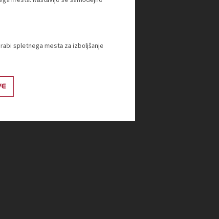
orabi spletnega mesta za izboljšanje
VE