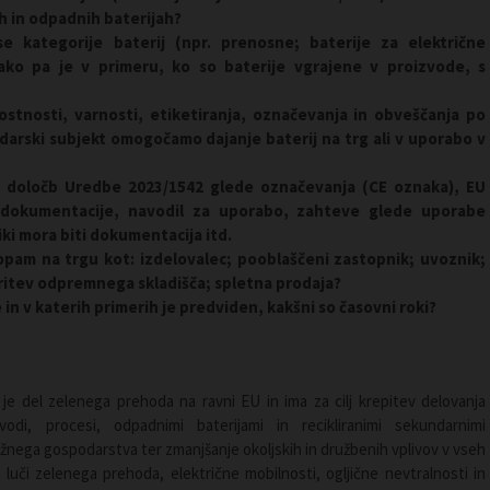
h in odpadnih baterijah?
vse
kategorije baterij
(npr. prenosne
;
baterije
za električne
ko pa je v primeru, ko so baterije vgrajene v proizvode, s
stnosti, varnosti, etiketiranja, označevanja in obveščanja po
darski subjekt omogočamo dajanje baterij na trg ali v uporabo v
e določb Uredbe 2023/1542 glede označevanja (CE oznaka), EU
e dokumentacije, navodil za uporabo, zahteve glede uporabe
iki mora biti dokumentacija itd.
pam na trgu kot: izdelovalec; pooblaščeni zastopnik; uvoznik;
oritev odpremnega skladišča; spletna prodaja?
je in v katerih primerih je predviden, kakšni so časovni roki?
je del zelenega prehoda na ravni EU in ima za cilj krepitev delovanja
odi, procesi, odpadnimi baterijami in recikliranimi sekundarnimi
ožnega gospodarstva ter zmanjšanje okoljskih in družbenih vplivov v vseh
v luči zelenega prehoda, električne mobilnosti, ogljične nevtralnosti in