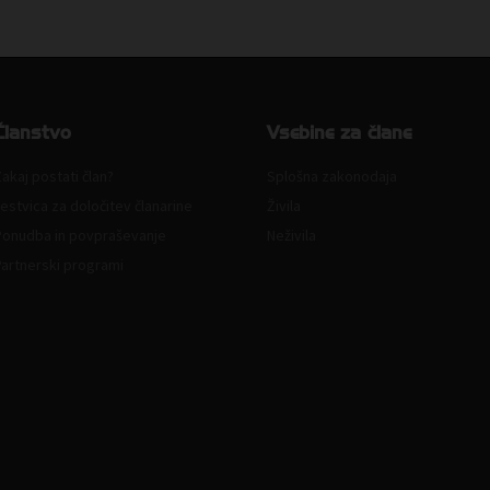
Članstvo
Vsebine za člane
akaj postati član?
Splošna zakonodaja
estvica za določitev članarine
Živila
Ponudba in povpraševanje
Neživila
Partnerski programi