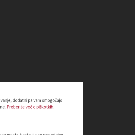
lovanje, dodatni pa vam omogočajo
ine.
Preberite več o piškotkih.
tnega mesta. Nastavijo se samodejno