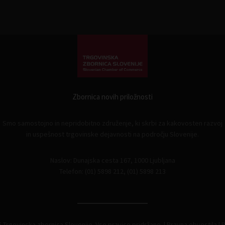
Zbornica novih priložnosti
Smo samostojno in nepridobitno združenje, ki skrbi za kakovosten razvoj
in uspešnost trgovinske dejavnosti na področju Slovenije.
Naslov: Dunajska cesta 167, 1000 Ljubljana
Telefon: (01) 5898 212, (01) 5898 213
 Trgovinska zbornica Slovenije. Vse pravice pridržane. |
Pravna obvestila
|
P