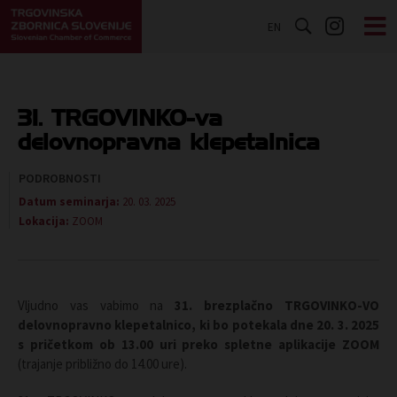
EN
31. TRGOVINKO-va
delovnopravna klepetalnica
PODROBNOSTI
Datum seminarja:
20. 03. 2025
Lokacija:
ZOOM
Vljudno vas vabimo na
31. brezplačno TRGOVINKO-VO
delovnopravno klepetalnico
, ki bo potekala
dne 20. 3. 2025
s pričetkom ob 13.00 uri preko spletne aplikacije ZOOM
(trajanje približno do 14.00 ure).