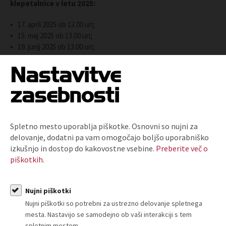
klepetalnice v letu 2025:
17. april 2025 ob 13.00 uri;
15. maj 2025 ob 13.00 uri;
19. junij 2025 ob 13.00 uri;
18. september 2025 ob 13.00 uri;
Nastavitve
16. oktober 2025 ob 13.00 uri;
20. november 2025 ob 13.00 uri.
zasebnosti
Vljudno vabljeni k udeležbi!
Spletno mesto uporablja piškotke. Osnovni so nujni za
delovanje, dodatni pa vam omogočajo boljšo uporabniško
izkušnjo in dostop do kakovostne vsebine.
Preberite več o
piškotkih.
Nujni piškotki
O nas
Nujni piškotki so potrebni za ustrezno delovanje spletnega
mesta. Nastavijo se samodejno ob vaši interakciji s tem
Kdo smo in kako do nas?
spletnim mestom.