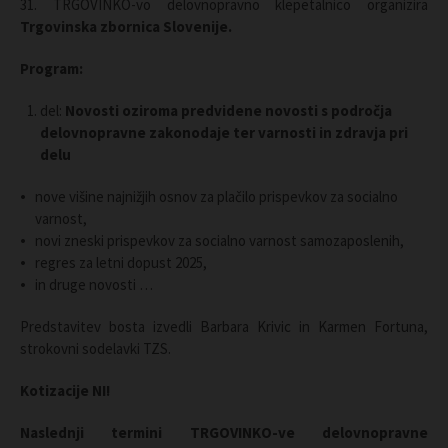
31. TRGOVINKO-vo delovnopravno klepetalnico organizira
Trgovinska zbornica Slovenije.
Program:
del:
Novosti oziroma predvidene novosti s področja
delovnopravne zakonodaje ter varnosti in zdravja pri
delu
nove višine najnižjih osnov za plačilo prispevkov za socialno
varnost,
novi zneski prispevkov za socialno varnost samozaposlenih,
regres za letni dopust 2025,
in druge novosti …
Predstavitev bosta izvedli Barbara Krivic in Karmen Fortuna,
strokovni sodelavki TZS.
Kotizacije NI!
Naslednji termini TRGOVINKO-ve delovnopravne