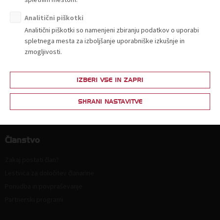
Organiziranost
Analitični piškotki
Strokovne komisije in sekcije
Analitični piškotki so namenjeni zbiranju podatkov o uporabi
Poslanstvo, vrednote, vizija
spletnega mesta za izboljšanje uporabniške izkušnje in
Principi in področja delovanja
zmogljivosti.
Naloge
Ključni dokumenti
IZBERI VSE IN ZAPRI
Zaposlitev
SHRANI NASTAVITVE
Politika zasebnosti
Kodeks za zmanjšanje prodaje plastičnih nosilnih vrečk
Članstvo
Zakaj postati član?
Lestvica za določitev članarine
Ponudba in povpraševanje
Partnerski programi