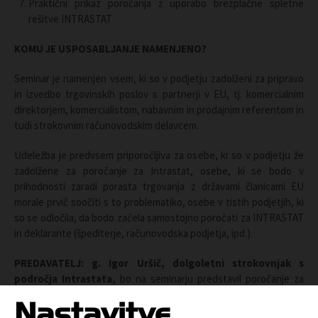
Praktični prikaz poročanja z uporabo brezplačne spletne
rešitve INTRASTAT
KOMU JE USPOSABLJANJE NAMENJENO?
Seminar je namenjen vsem, ki so v podjetju zadolženi za pripravo
in izvedbo trgovinskih poslov s partnerji v EU, tj. komercialnim
direktorjem, komercialistom, nabavnim in prodajnim referentom in
tudi strokovnim računovodskim delavcem.
Udeležba je predvsem priporočljiva za osebe, ki so v podjetju že
zadolžene za poročanje za Intrastat, osebe, ki se bodo v
prihodnosti zaradi porasta trgovanja z državami članicami EU
morale prvič soočiti s to problematiko, osebe v tistih podjetjih, ki
so se odločila, da bodo začela samostojno poročati za INTRASTAT
in deklarante (špediterje, računovodska podjetja, ipd.).
PREDAVATELJ:
g.
Igor Uršič, dolgoletni strokovnjak s
področja Intrastata,
bo na seminarju predstavil poročanje za
INTRASTAT v letu 2024.
Nastavitve