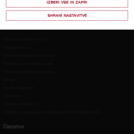
IZBERI VSE IN ZAPRI
SHRANI NASTAVITVE
O nas
Kdo smo in kako do nas?
Organiziranost
Strokovne komisije in sekcije
Poslanstvo, vrednote, vizija
Principi in področja delovanja
Naloge
Ključni dokumenti
Zaposlitev
Politika zasebnosti
Kodeks za zmanjšanje prodaje plastičnih nosilnih vrečk
Članstvo