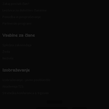
Zakaj postati član?
Lestvica za določitev članarine
Ponudba in povpraševanje
Partnerski programi
Vsebine za člane
Splošna zakonodaja
Živila
Neživila
Izobraževanje
Izobraževanje - javno pooblastilo
Akademija TZS
Strateška konferenca o trgovini