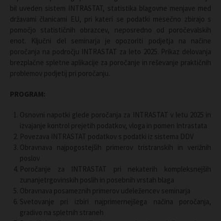
bil uveden sistem INTRASTAT, statistika blagovne menjave med
državami članicami EU, pri kateri se podatki mesečno zbirajo s
pomočjo statističnih obrazcev, neposredno od poročevalskih
enot. Ključni del seminarja je opozoriti podjetja na načine
poročanja na področju INTRASTAT za leto 2025. Prikaz delovanja
brezplačne spletne aplikacije za poročanje in reševanje praktičnih
problemov podjetij pri poročanju.
PROGRAM:
Osnovni napotki glede poročanja za INTRASTAT v letu 2025 in
izvajanje kontrol prejetih podatkov, vloga in pomen Intrastata
Povezava INTRASTAT podatkov s podatki iz sistema DDV
Obravnava najpogostejših primerov tristranskih in verižnih
poslov
Poročanje za INTRASTAT pri nekaterih kompleksnejših
zunanjetrgovinskih poslih in posebnih vrstah blaga
Obravnava posameznih primerov udeležencev seminarja
Svetovanje pri izbiri najprimernejšega načina poročanja,
gradivo na spletnih straneh