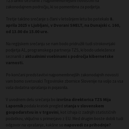
TZS lahko seznanili z najpomembnejšimi novostmi na
zakonodajnem področju, ki so pomembna za podjetja.
Tretje takšno srečanje s člani v letošnjem letu bo potekalo
8.
aprila 2025 v Ljubljani, v Dvorani SMELT, na Dunajski c. 160,
od 13.00 do 15.00 ure.
Na regijskem srečanju se nam bodo pridružili tudi strokovnjaki
podjetja A1, programskega partnerja TZS, ki bodo udeležence
seznanili z
aktualnimi vsebinami s področja kibernetske
varnosti.
Po končani predstavitvi najpomembnejših zakonodajnih novosti
vam bomo svetovalci Trgovinske zbornice Slovenije na voljo za vsa
vaša dodatna vprašanja in pojasnila.
V uvodnem delu srečanja bo
izvršna direktorica TZS Mija
Lapornik
podala kratek pregled
stanja v slovenskem
gospodarstvu in v trgovini
, kot izhaja iz zadnjih statističnih
podatkov, vključno s primerjavo z EU. Med drugim boste dobili tudi
odgovor na vprašanje, kakšne so
napovedi za prihodnje?