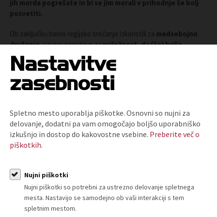
jih morda pogrešate in bi se jim morali v prihodnje še bolj
posvetiti.
Ob zaključku bomo regijsko srečanje izkoristili za
medsebojno
druženje
, saj gre zagotovo za
priložnost, da (še) bolje
spoznate zbornično strokovno službo
, ter
se družite in
Nastavitve
navezujete poslovne stike tudi z ostalimi prisotnimi
zasebnosti
predstavniki podjetij iz vaše regije
.
Vabimo vas, da se nam tudi tokrat pridružite!
Spletno mesto uporablja piškotke. Osnovni so nujni za
delovanje, dodatni pa vam omogočajo boljšo uporabniško
izkušnjo in dostop do kakovostne vsebine.
Preberite več o
PROGRAM SREČANJA
piškotkih.
12.45
Registracija udeležencev
–
Nujni piškotki
13.00
Nujni piškotki so potrebni za ustrezno delovanje spletnega
mesta. Nastavijo se samodejno ob vaši interakciji s tem
13.00
Za uvod
spletnim mestom.
–
Kratek pregled aktualnega stanja v slovenskem