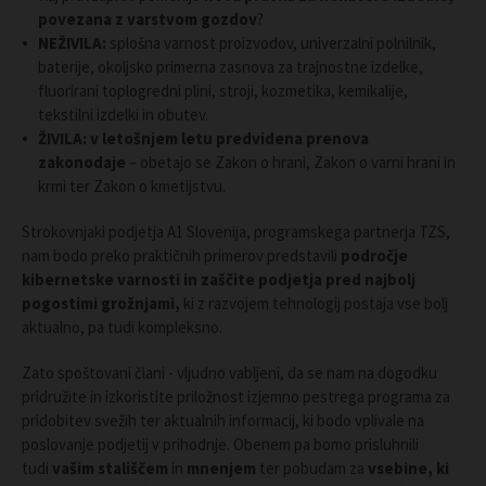
povezana z varstvom gozdov
?
NEŽIVILA:
splošna varnost proizvodov, univerzalni polnilnik,
baterije, okoljsko primerna zasnova za trajnostne izdelke,
fluorirani toplogredni plini, stroji, kozmetika, kemikalije,
tekstilni izdelki in obutev.
ŽIVILA: v letošnjem letu predvidena prenova
zakonodaje
– obetajo se Zakon o hrani, Zakon o varni hrani in
krmi ter Zakon o kmetijstvu.
Strokovnjaki podjetja A1 Slovenija, programskega partnerja TZS,
nam bodo preko praktičnih primerov predstavili
področje
kibernetske varnosti in zaščite podjetja pred najbolj
pogostimi grožnjami,
ki z razvojem tehnologij postaja vse bolj
aktualno, pa tudi kompleksno.
Zato spoštovani člani - vljudno vabljeni, da se nam na dogodku
pridružite in izkoristite priložnost izjemno pestrega programa za
pridobitev svežih ter aktualnih informacij, ki bodo vplivale na
poslovanje podjetij v prihodnje. Obenem pa bomo prisluhnili
tudi
vašim stališčem
in
mnenjem
ter pobudam za
vsebine, ki