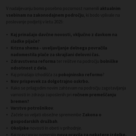
V nadaljevanju bomo posebno pozornost namenili
aktualnim
vsebinam na zakonodajnem področju
, ki bodo vplivale na
poslovanje podjetij v letu 2025:
Kaj prinašajo davčne novosti, vključno z davkom na
sladke pijače?
Krizna shema - uveljavljanje delnega povračila
nadomestila plače za skrajšani delovni čas.
Zdravstvena reforma
ter rešitve na področju
bolniške
odsotnost z dela.
Kaj prinašajo izhodišča za
pokojninsko reformo
?
Nov prispevek za dolgotrajno oskrbo.
Kako se prilagodim novim zahtevam na področju zagotavljanja
varnosti in zdravja zaposlenih pri
ročnem premeščanju
bremen
?
Varstvo potrošnikov
.
Začele so veljati obsežne spremembe
Zakona o
gospodarskih družbah
.
Okoljske
novosti in obeti v prihodnje.
Kaj pravzaprav pomenijo
nova pravila za nekatere izdelke,