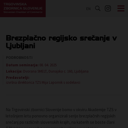
EN
Brezplačno regijsko srečanje v
Ljubljani
PODROBNOSTI
Datum seminarja:
08. 04. 2025
Lokacija:
Dvorana SMELT, Dunajska c. 160, Ljubljana
Predavatelji:
izvršna direktorica TZS Mija Lapornik s sodelavci
Na Trgovinski zbornici Slovenije bomo v okviru Akademije TZS v
letošnjem letu ponovno organizirali serijo brezplačnih regijskih
srečanj po različnih slovenskih krajih, na katerih se boste člani