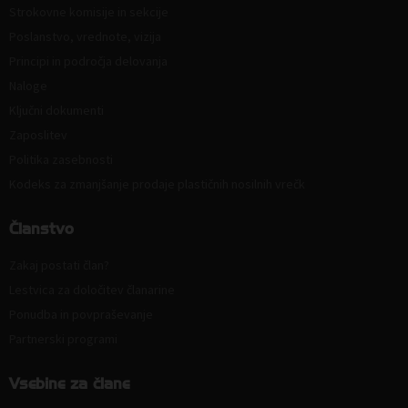
Strokovne komisije in sekcije
Poslanstvo, vrednote, vizija
Principi in področja delovanja
Naloge
Ključni dokumenti
Zaposlitev
Politika zasebnosti
Kodeks za zmanjšanje prodaje plastičnih nosilnih vrečk
Članstvo
Zakaj postati član?
Lestvica za določitev članarine
Ponudba in povpraševanje
Partnerski programi
Vsebine za člane