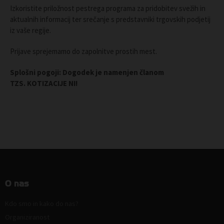
Izkoristite priložnost pestrega programa za pridobitev svežih in
aktualnih informacij ter srečanje s predstavniki trgovskih podjetij
iz vaše regije.
Prijave sprejemamo do zapolnitve prostih mest.
Splošni pogoji: Dogodek je namenjen članom
TZS. KOTIZACIJE NI!
O nas
Kdo smo in kako do nas?
Organiziranost