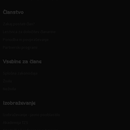
Članstvo
Zakaj postati član?
Lestvica za določitev članarine
Ponudba in povpraševanje
Partnerski programi
Vsebine za člane
Splošna zakonodaja
Živila
Neživila
Izobraževanje
Izobraževanje - javno pooblastilo
Akademija TZS