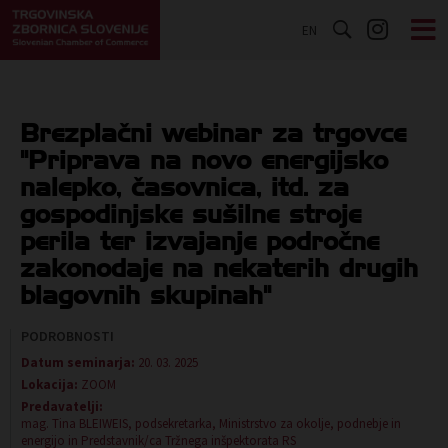
EN
Brezplačni webinar za trgovce
"Priprava na novo energijsko
nalepko, časovnica, itd. za
gospodinjske sušilne stroje
perila ter izvajanje področne
zakonodaje na nekaterih drugih
blagovnih skupinah"
PODROBNOSTI
Datum seminarja:
20. 03. 2025
Lokacija:
ZOOM
Predavatelji:
mag. Tina BLEIWEIS, podsekretarka, Ministrstvo za okolje, podnebje in
energijo in Predstavnik/ca Tržnega inšpektorata RS