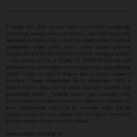
V sredini leta 2025 so pred nami na področju energijskega
označevanja novosti, in sicer se začneta 1. julija 2025 neposredno
uporabljati evropski uredbi na področju sušilnih strojev za perilo (v
nadaljevanju: sušilni stroji), tako z vidika okoljsko primerne
zasnove (Uredba EU 2023/2533) kot tudi nove energijske nalepke
- novi razredi od A do G (Uredba EU 2023/2534). V prvem delu
webinarja bodo predstavljene novosti na področju gospodinjskih
sušilnih strojev za perilo. V drugem delu se bomo seznanili s
poročilom Tržnega inšpektorata RS (v nadaljevanju: TIRS) o
tržnem nadzoru širše, tudi na drugih blagovnih skupinah (npr.
gospodinjski aparati – hladilniki, pečice, nape, pomivalni stroji,
prezračevalne enote, klimatske naprave; sijalke itd.). Zanimale nas
bodo najpogostejše kršitve, ki jih zaznavajo organi tržnega
nadzora v praksi in na kaj moramo biti kot trgovec še posebej
pozorni v primeru trženja tovrstnih izdelkov.
Vljudno vabljeni. Kotizacije NI!