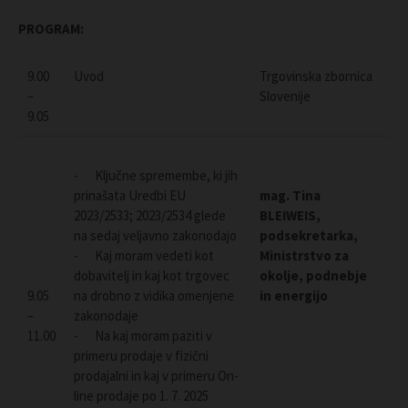
PROGRAM:
9.00
Uvod
Trgovinska zbornica
–
Slovenije
9.05
- Ključne spremembe, ki jih
prinašata Uredbi EU
mag. Tina
2023/2533; 2023/2534 glede
BLEIWEIS,
na sedaj veljavno zakonodajo
podsekretarka,
- Kaj moram vedeti kot
Ministrstvo za
dobavitelj in kaj kot trgovec
okolje, podnebje
9.05
na drobno z vidika omenjene
in energijo
–
zakonodaje
11.00
- Na kaj moram paziti v
primeru prodaje v fizični
prodajalni in kaj v primeru On-
line prodaje po 1. 7. 2025