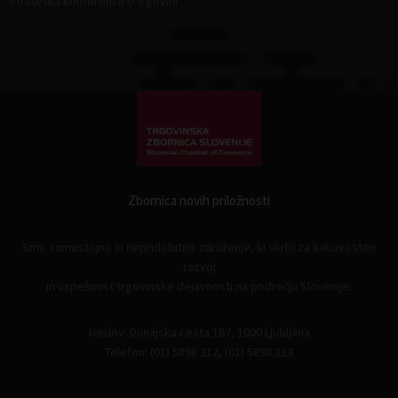
Strateška konferenca o trgovini
Zbornica novih priložnosti
Smo samostojno in nepridobitno združenje, ki skrbi za kakovosten
razvoj
in uspešnost trgovinske dejavnosti na področju Slovenije.
Naslov: Dunajska cesta 167, 1000 Ljubljana
Telefon: (01) 5898 212, (01) 5898 213