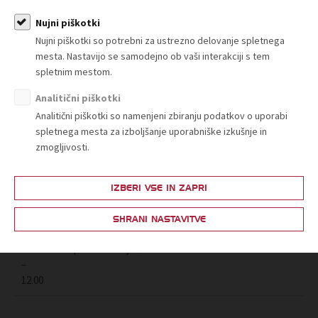
označevanja, kateri proizvodi,
- itd..
Nujni piškotki
Nujni piškotki so potrebni za ustrezno delovanje spletnega
mesta. Nastavijo se samodejno ob vaši interakciji s tem
- Predpisi s področja
spletnim mestom.
energijskega označevanja in
Predstavnik/ca
11.00
okoljsko primerne zasnove
Tržnega
Analitični piškotki
–
proizvodov, iz pristojnosti
inšpektorata RS
Analitični piškotki so namenjeni zbiranju podatkov o uporabi
11.30
nadzora TIRS
spletnega mesta za izboljšanje uporabniške izkušnje in
- Najpogostejše kršitve
zmogljivosti.
(energijsko označevanje;
okoljsko primerna zasnova),
tako pri klasični kot pri spletni
IZBERI VSE IN ZAPRI
prodaji.
SHRANI NASTAVITVE
11.30
Razprava in zaključek.
–
12.00