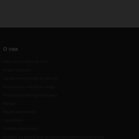
O nas
Kdo smo in kako do nas?
Organiziranost
Strokovne komisije in sekcije
Poslanstvo, vrednote, vizija
Principi in področja delovanja
Naloge
Ključni dokumenti
Zaposlitev
Politika zasebnosti
Kodeks za zmanjšanje prodaje plastičnih nosilnih vrečk