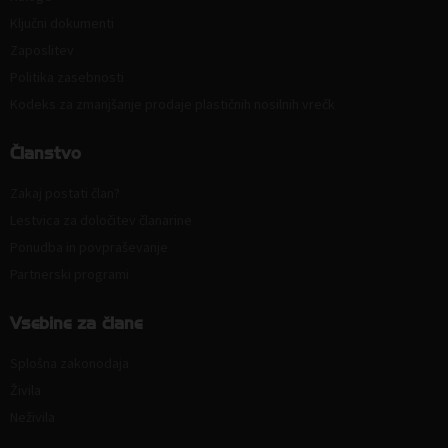
Ključni dokumenti
Zaposlitev
Politika zasebnosti
Kodeks za zmanjšanje prodaje plastičnih nosilnih vrečk
Članstvo
Zakaj postati član?
Lestvica za določitev članarine
Ponudba in povpraševanje
Partnerski programi
Vsebine za člane
Splošna zakonodaja
Živila
Neživila