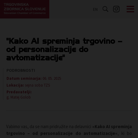
EN
"Kako AI spreminja trgovino –
od personalizacije do
avtomatizacije"
PODROBNOSTI
Datum seminarja:
06. 05. 2025
Lokacija:
sejna soba TZS
Predavatelji:
g. Matej Golob
Vabimo vas, da se nam pridružite na delavnici
»Kako AI spreminja
trgovino – od personalizacije do avtomatizacije«
, ki bo