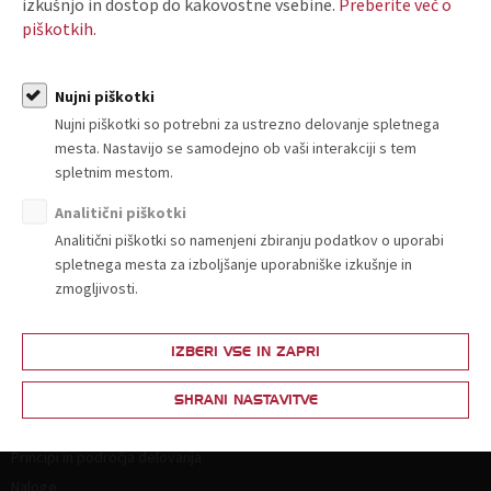
S prijavo potrjujete, da so prijavljene osebe predstavniki
izkušnjo in dostop do kakovostne vsebine.
Preberite več o
navedenega podjetja. Posredovane osebne podatke bo TZS
piškotkih.
uporabljala samo za namen izvedbe dogodka, obveščanja
prijavljenih in posredovanja morebitnih gradiv.
Nujni piškotki
Nujni piškotki so potrebni za ustrezno delovanje spletnega
mesta. Nastavijo se samodejno ob vaši interakciji s tem
spletnim mestom.
Analitični piškotki
Analitični piškotki so namenjeni zbiranju podatkov o uporabi
spletnega mesta za izboljšanje uporabniške izkušnje in
zmogljivosti.
O nas
Kdo smo in kako do nas?
IZBERI VSE IN ZAPRI
Organiziranost
Strokovne komisije in sekcije
SHRANI NASTAVITVE
Poslanstvo, vrednote, vizija
Principi in področja delovanja
Naloge