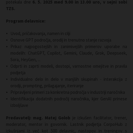
potekala dne
6. 5. 2025 med 9.00 in 13.00 uro, v sejni sobi
TZS.
Program delavnice:
Uvod, pričakovanja, namen in cilji
Osnove GPT področja, orodij in trenutno stanje razvoja
Prikaz najpogostejših in zanimivejših primerov uporabe na
modelih: ChatGPT, Copilot, Gemini, Claude, Grok, Deepseek,
Sora, HeyGen, ...
Odprti in zaprti modeli, dostopi, varnostne omejitve in pravila
podjetja
Individualno delo in delo v manjših skupinah - interakcija z
orodji, prompting, prilagajanje, iteriranje
Pripravljeni primeri za konkretna področja v industriji naročnika
Identifikacija dodatnih področij naročnika, kjer GenAI prinese
izboljšave
Predavatelj: mag. Matej Golob
je izkušen facilitator, trener,
moderator, mentor in govornik. Lastnik podjetja CorpoHub z
izkušnjami iz več kot 500 delavnic, nastopov in treningov s