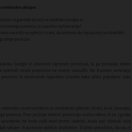
 vsebinske sklope:
n pomen organskih pozicij na iskalniku Google.si
ed bistvenega pomena za uspešno optimizacijo?
amo narediti na spletni strani, da pridemo do top pozicij na iskalnikih
 gradnje povezav
kalnika Google in izkoristiti ogromen potencial, ki ga prinašajo dobre
ja spletnih strani preprosto ne smete zamuditi. Na 4-urnem seminarju
h primerov in konkretnih napotkov izvedeli kako lahko pripeljete vašo
je namenjen vsem lastnikom in urednikom spletnih strani, ki se zavedajo,
nega pomena. Prve pozicije namreč generirajo večino klikov, ki se zgodijo
i uporabniki ne bodo našli med prvimi zadetki, bodo pač obiskali vašo
i nakupe. Vi pa boste dobili le drobtinice. Si lahko privoščite, da vas ni