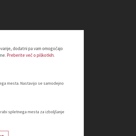
lovanje, dodatni pa vam omogočajo
ine.
Preberite več o piškotkih.
tnega mesta. Nastavijo se samodejno
orabi spletnega mesta za izboljšanje