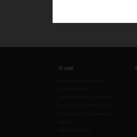
O nas
Kdo smo in kako do nas?
Z
Organiziranost
L
Strokovne komisije in sekcije
Poslanstvo, vrednote, vizija
Principi in področja delovanja
Naloge
Ključni dokumenti