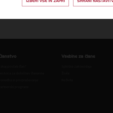
IZBERI VSE IN ZAPRI
SHRANI NASTAVIT
Članstvo
Vsebine za člane
akaj postati član?
Splošna zakonodaja
estvica za določitev članarine
Živila
Ponudba in povpraševanje
Neživila
Partnerski programi