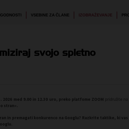
UGODNOSTI
VSEBINE ZA ČLANE
IZOBRAŽEVANJE
PR
iziraj svojo spletno
3. 2026 med 9.00 in 12.30 uro, preko platfome ZOOM
pridružite na
no stran«.
stran in premagati konkurenco na Googlu?
Razkrite taktike, ki vas
Googlu.