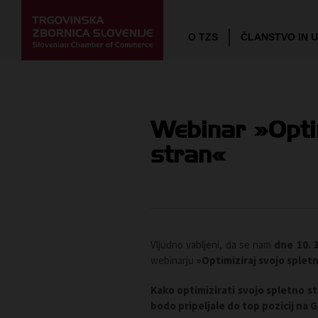
O TZS
ČLANSTVO IN 
Webinar »Optim
stran«
Vljudno vabljeni, da se nam
dne 10. 
webinarju
»Optimiziraj svojo splet
Kako optimizirati svojo spletno 
bodo pripeljale do top pozicij na 