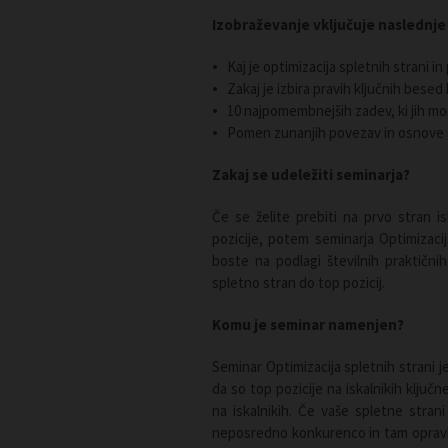
Izobraževanje vključuje naslednje
Kaj je optimizacija spletnih strani i
Zakaj je izbira pravih ključnih bes
10 najpomembnejših zadev, ki jih mor
Pomen zunanjih povezav in osnove
Zakaj se udeležiti seminarja?
Če se želite prebiti na prvo stran is
pozicije, potem seminarja Optimizaci
boste na podlagi številnih praktični
spletno stran do top pozicij.
Komu je seminar namenjen?
Seminar Optimizacija spletnih strani 
da so top pozicije na iskalnikih ključ
na iskalnikih. Če vaše spletne stran
neposredno konkurenco in tam opravljal