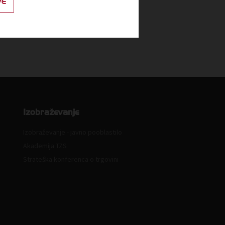
VE
Izobraževanje
Izobraževanje - javno pooblastilo
Akademija TZS
Strateška konferenca o trgovini