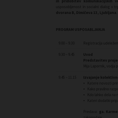
in pridobitev komunikacijskih v
usposobljenost in socialni dialog v t
dvorana B, Dimičeva 13, Ljubljana
.
PROGRAM USPOSABLJANJA
9.00 – 9.30
Registracija udeleže
9.30 – 9.45
Uvod
Predstavitev proje
Mija Lapornik, vodja p
9.45 – 11.15
Izvajanje kolektiv
Katere novosti pri
Kako pravilno razp
Kdo lahko dela na n
Kateri dodatki prip
Predava:
ga. Karme
zakonodaje