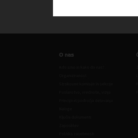
O nas
Kdo smo in kako do nas?
Z
Organiziranost
L
Strokovne komisije in sekcije
Poslanstvo, vrednote, vizija
Principi in področja delovanja
Naloge
Ključni dokumenti
Zaposlitev
Politika zasebnosti