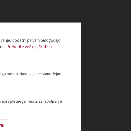
lovanje, dodatni pa vam omogočajo
ine.
Preberite več o piškotkih.
tnega mesta. Nastavijo se samodejno
orabi spletnega mesta za izboljšanje
VE