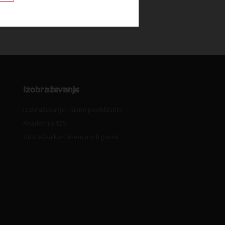
Izobraževanje
Izobraževanje - javno pooblastilo
Akademija TZS
Strateška konferenca o trgovini