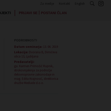
Za medije
Kontakt
English
|
OJEKTI
PRIJAVI SE
POSTANI ČLAN
PODROBNOSTI
Datum seminarja:
13. 06. 2019
Lokacija:
Dvorana B, Dimičeva
ulica 13, Ljubljana
Predavatelji:
ga. Karmen Primožič Rupnik,
strokovnjakinja za področje
delovnopravne zakonodaje in
mag. Edita Krajnović, direktorica
družbe Mediade d.o.o.