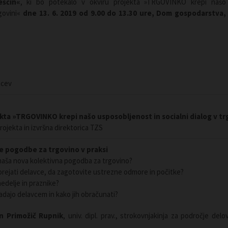
eščin«
, ki bo potekalo v okviru projekta »TRGOVINKO krepi našo
rgovini«
dne 13. 6. 2019 od 9.00 do 13.30 ure, Dom gospodarstva,
ncev
kta »TRGOVINKO krepi našo usposobljenost in socialni dialog v tr
rojekta in izvršna direktorica TZS
ne pogodbe za trgovino v praksi
naša nova kolektivna pogodba za trgovino?
orejati delavce, da zagotovite ustrezne odmore in počitke?
edelje in praznike?
adajo delavcem in kako jih obračunati?
n Primožič Rupnik
, univ. dipl. prav., strokovnjakinja za področje del