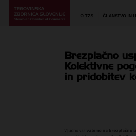
O TZS
ČLANSTVO IN 
Brezplačno usp
Kolektivne pog
in pridobitev 
Vljudno vas
vabimo na brezplačno u