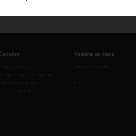
Članstvo
Vsebine za člane
akaj postati član?
Splošna zakonodaja
estvica za določitev članarine
Živila
Ponudba in povpraševanje
Neživila
Partnerski programi