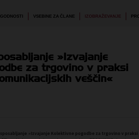
UGODNOSTI
VSEBINE ZA ČLANE
IZOBRAŽEVANJE
PR
osabljanje »Izvajanje
odbe za trgovino v praksi
komunikacijskih veščin«
sposabljanje »Izvajanje Kolektivne pogodbe za trgovino v praksi