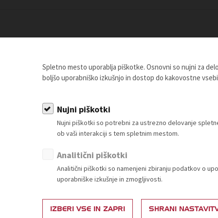
acijskih veščin
kovito komuniciram?
Spletno mesto uporablja piškotke. Osnovni so nujni za de
zovejo?
boljšo uporabniško izkušnjo in dostop do kakovostne vseb
 pove.
o z ljudmi in drugi ne?
arizmatična oseba!
Nujni piškotki
Nujni piškotki so potrebni za ustrezno delovanje sple
 Krajnović
, direktorica družbe Mediade d.o.o.
ob vaši interakciji s tem spletnim mestom.
Analitični piškotki
Analitični piškotki so namenjeni zbiranju podatkov o up
uporabniške izkušnje in zmogljivosti.
IZBERI VSE IN ZAPRI
SHRANI NASTAVIT