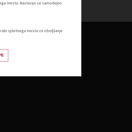
tnega mesta. Nastavijo se samodejno
orabi spletnega mesta za izboljšanje
Izobraževanje
Izobraževanje - javno pooblastilo
VE
Akademija TZS
Strateška konferenca o trgovini