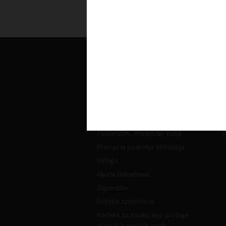
O nas
Kdo smo in kako do nas?
Z
Organiziranost
L
Strokovne komisije in sekcije
Poslanstvo, vrednote, vizija
Principi in področja delovanja
Naloge
Ključni dokumenti
Zaposlitev
Politika zasebnosti
Kodeks za zmanjšanje prodaje