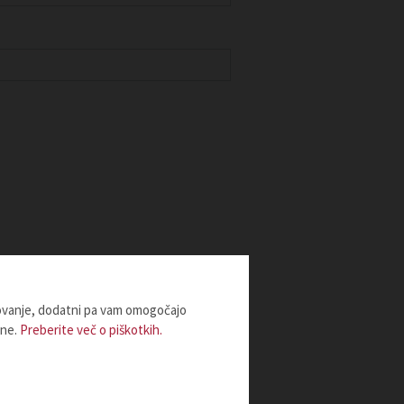
lovanje, dodatni pa vam omogočajo
ine.
Preberite več o piškotkih.