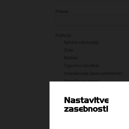
Priimek
Področja
Splošna zakonodaja
Živila
Neživila
Trgovina v številkah
Izobraževanje (javno pooblastilo)
Sporočila za javnost
Izobraževanje (Akademija TZS)
Ostale novice
Nastavitve
Vse novice
zasebnosti
POTRDI