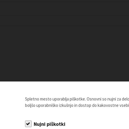
Spletno mesto uporablja piškotke. Osnovni so nujni za de
boljšo uporabniško izkušnjo in dostop do kakovostne vseb
Nujni piškotki