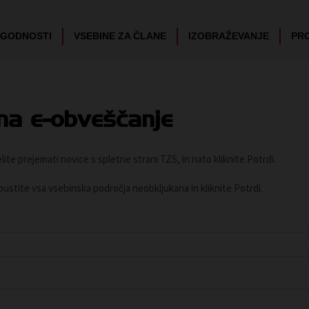
UGODNOSTI
VSEBINE ZA ČLANE
IZOBRAŽEVANJE
PR
na e-obveščanje
ite prejemati novice s spletne strani TZS, in nato kliknite Potrdi.
 pustite vsa vsebinska področja neobkljukana in kliknite Potrdi.