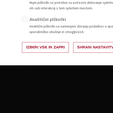
Nujni piškotki so potrebni za ustrezno delovanje sple
ob vaši interakciji s tem spletnim mestom.
Analitični piškotki
Analitični piškotki so namenjeni zbiranju podatkov o up
uporabniške izkušnje in zmogljivosti.
Članstvo
Vsebine za člane
akaj postati član?
Splošna zakonodaja
IZBERI VSE IN ZAPRI
SHRANI NASTAVIT
estvica za določitev članarine
Živila
Ponudba in povpraševanje
Neživila
Partnerski programi