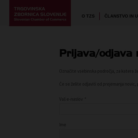
O TZS
ČLANSTVO IN 
Prijava/odjava 
Označite vsebinska področja, za katera žel
Če se želite odjaviti od prejemanja novic,
Vaš e-naslov
*
Ime