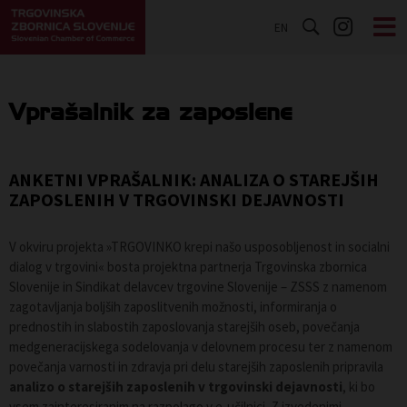
EN
Vprašalnik za zaposlene
ANKETNI VPRAŠALNIK: ANALIZA O STAREJŠIH
ZAPOSLENIH V TRGOVINSKI DEJAVNOSTI
V okviru projekta »TRGOVINKO krepi našo usposobljenost in socialni
dialog v trgovini« bosta projektna partnerja Trgovinska zbornica
Slovenije in Sindikat delavcev trgovine Slovenije – ZSSS z namenom
zagotavljanja boljših zaposlitvenih možnosti, informiranja o
prednostih in slabostih zaposlovanja starejših oseb, povečanja
medgeneracijskega sodelovanja v delovnem procesu ter z namenom
povečanja varnosti in zdravja pri delu starejših zaposlenih pripravila
analizo o starejših zaposlenih v trgovinski dejavnosti
, ki bo
vsem zainteresiranim na razpolago v e-učilnici. Z izvedenimi