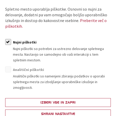
DA
NE
Spletno mesto uporablja piškotke. Osnovni so nujni za
delovanje, dodatni pa vam omogočajo boljšo uporabniško
10. Ali vas je delodajalec kdaj določil mentorja dijakov in študentov na
izkušnjo in dostop do kakovostne vsebine.
Preberite več o
praksi?
*
piškotkih.
DA
NE
11. Ali vam je omogočeno napredovanje v podjetju?
*
Nujni piškotki
DA
NE
Nujni piškotki so potrebni za ustrezno delovanje spletnega
mesta. Nastavijo se samodejno ob vaši interakciji s tem
12. Ali delodajalec za starejše zaposlene organizira posebna
spletnim mestom.
usposabljanja?
*
Analitični piškotki
DA
NE
Analitični piškotki so namenjeni zbiranju podatkov o uporabi
spletnega mesta za izboljšanje uporabniške izkušnje in
Katera?
*
zmogljivosti.
IZBERI VSE IN ZAPRI
13. Ali vaš delodajalec organizira usposabljanja ali uvajanja v uporabo
novih tehnologij?
*
SHRANI NASTAVITVE