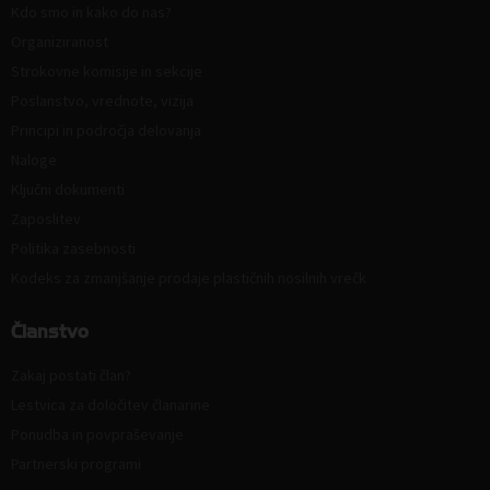
Kdo smo in kako do nas?
Organiziranost
Strokovne komisije in sekcije
Poslanstvo, vrednote, vizija
Principi in področja delovanja
Naloge
Ključni dokumenti
Zaposlitev
Politika zasebnosti
Kodeks za zmanjšanje prodaje plastičnih nosilnih vrečk
Članstvo
Zakaj postati član?
Lestvica za določitev članarine
Ponudba in povpraševanje
Partnerski programi