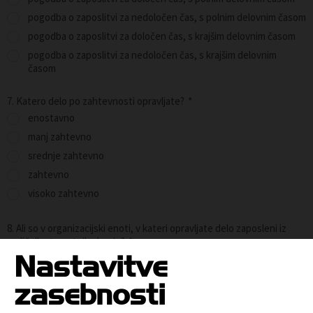
pogodba o zaposlitvi za nedoločen čas, s polnim delovnim časom
pogodba o zaposlitvi za določen čas, s krajšim delovnim časom
pogodba o zaposlitvi za nedoločen čas, s krajšim delovnim
časom
7. Katero delo po zahtevnosti opravljate?
*
enostavno
manj zahtevno
srednje zahtevno
zahtevno
visoko zahtevno
8. Ali so v organizacijski enoti, v kateri opravljate delo zaposleni iz
različnih starostnih skupin?
*
Nastavitve
DA
NE
zasebnosti
9. Ali vas je delodajalec kdaj določil za osebo, ki uvaja druge zaposlene
v delo?
*