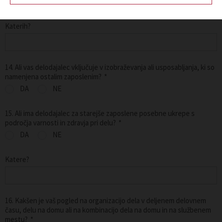
DA
NE
Katerih?
14. Ali vas delodajalec vključuje v izobraževanja ali usposabljanja, ki so
namenjena ostalim zaposlenim?
*
DA
NE
15. Ali ima delodajalec za starejše zaposlene posebne ukrepe s
področja varnosti in zdravja pri delu?
*
DA
NE
Katere?
16. Kakšen je vaš pogled na organizacijo dela v deljenem delovnem
času, delu na domu ali na kombinacijo dela na domu in na službenem
mestu?
*