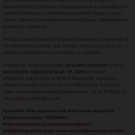
aktivnostmi bosta projektna partnerja prispevala k usposobljenosti
socialnih partnerjev, k učinkovitemu socialnemu dialogu na vseh
ravneh, varnosti in zdravju pri delu ter obveščanju, usposabljanju in
ozaveščanju zaposlenih.
Podlaga za analizo bodo tudi odgovori delodajalcev in zaposlenih na
spodnji anketni vprašalnik, ki je razdeljen na dva dela, in sicer na
vprašanja za delodajalce in na vprašanja za zaposlene.
Prosimo vas, da spodaj navedeni
vprašalnik izpolnite
in nam ga
posredujete najkasneje
do 23. 10. 2020
na e-naslov:
info@tzslo.si ali po faksu: 01 58 98 219 ali po pošti: Trgovinska
zbornica Slovenije, Dimičeva ulica 13, 1000 Ljubljana. Kontaktna
oseba za vsa dodatna pojasnila: Barbara Krivic, tel.: 01 58 98 216, e-
naslov:
barbara.
krivic@tzslo.si.
Vprašalnik lahko izpolnite tudi elektronsko na spletni
podstrani projekta TRGOVINKO:
https://www.tzslo.si/sl/projekti/zakljuceni-
projekti/trgovinko-krepi-naso-usposobljenost-in-socialni-