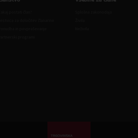
akaj postati član?
Splošna zakonodaja
estvica za določitev članarine
Živila
Ponudba in povpraševanje
Neživila
Partnerski programi