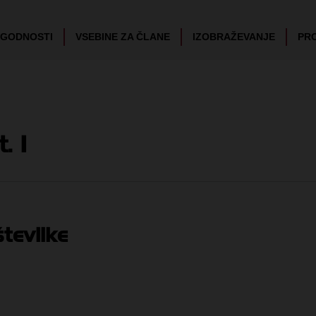
UGODNOSTI
VSEBINE ZA ČLANE
IZOBRAŽEVANJE
PR
. 1
tevilke