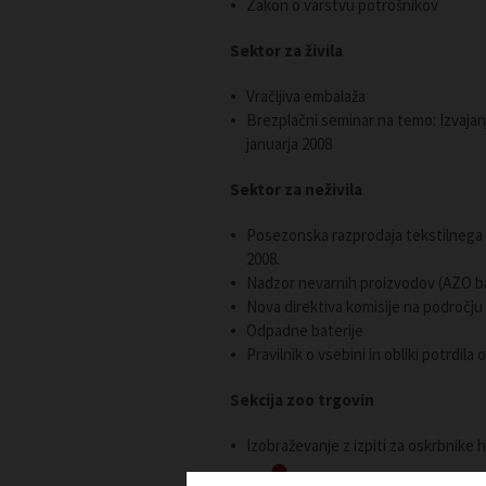
Zakon o varstvu potrošnikov
Sektor za živila
Vračljiva embalaža
Brezplačni seminar na temo: Izvajan
januarja 2008
Sektor za neživila
Posezonska razprodaja tekstilnega bl
2008.
Nadzor nevarnih proizvodov (AZO bar
Nova direktiva komisije na področj
Odpadne baterije
Pravilnik o vsebini in obliki potrdila
Sekcija zoo trgovin
Izobraževanje z izpiti za oskrbnike hi