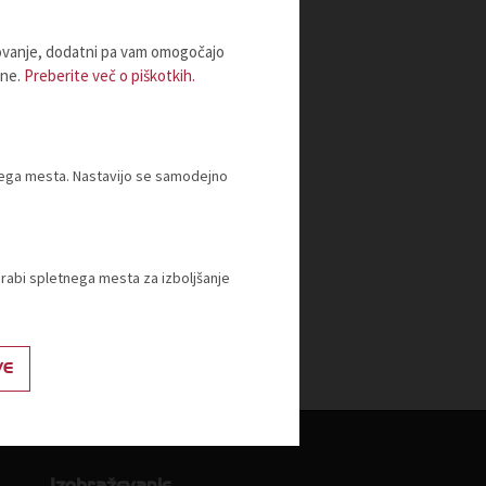
lovanje, dodatni pa vam omogočajo
ine.
Preberite več o piškotkih.
tnega mesta. Nastavijo se samodejno
orabi spletnega mesta za izboljšanje
VE
Izobraževanje