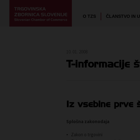
O TZS
ČLANSTVO IN 
10. 01. 2008
T-informacije št
Iz vsebine prve š
Splošna zakonodaja
Zakon o trgovini