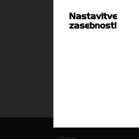
Nastavitve
Vsebina je dostopna članom
zasebnosti
ali
PRIJAVI SE
P
ARHIV T-INFORMACIJ
O nas