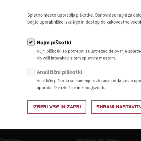
 Trgovinske zbornice Slovenije.
Spletno mesto uporablja piškotke. Osnovni so nujni za de
boljšo uporabniško izkušnjo in dostop do kakovostne vseb
OSTANI ČLAN
Nujni piškotki
Nujni piškotki so potrebni za ustrezno delovanje sple
ob vaši interakciji s tem spletnim mestom.
Analitični piškotki
Analitični piškotki so namenjeni zbiranju podatkov o up
uporabniške izkušnje in zmogljivosti.
IZBERI VSE IN ZAPRI
SHRANI NASTAVIT
Članstvo
Vsebine za člane