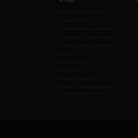
Kdo smo in kako do nas?
Z
Organiziranost
L
Strokovne komisije in sekcije
Poslanstvo, vrednote, vizija
Principi in področja delovanja
Naloge
Ključni dokumenti
Zaposlitev
Politika zasebnosti
Kodeks za zmanjšanje prodaje
plastičnih nosilnih vrečk