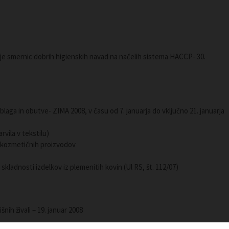
je smernic dobrih higienskih navad na načelih sistema HACCP- 30.
aga in obutve- ZIMA 2008, v času od 7. januarja do vključno 21. januarja
vila v tekstilu)
u kozmetičnih proizvodov
 o skladnosti izdelkov iz plemenitih kovin (Ul RS, št. 112/07)
šnih živali – 19. januar 2008