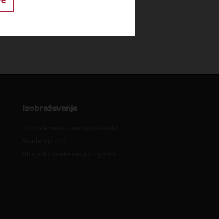
VE
Izobraževanje
Izobraževanje - javno pooblastilo
Akademija TZS
Strateška konferenca o trgovini