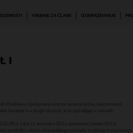
UGODNOSTI
VSEBINE ZA ČLANE
IZOBRAŽEVANJE
PR
. 1
ah Pravilnika o izpolnjevanju enotne upravne listine, elektronskem
ke Slovenije in o drugih obrazcih, ki se uporabljajo v carinskih
 1221/2012 z dne 12. decembra 2012 o spremembi Uredbe (ES) št.
 treba predložiti v okviru računalniškega postopka za gibanja trošarinskega