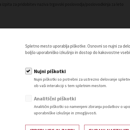
 izpita za pridobitev naziva trgovski poslovodja/poslovodkinja za leto
 novosti glede na Uredbo ES št. 1223/2009 o kozmetičnih izdelkih,
Spletno mesto uporablja piškotke. Osnovni so nujni za de
boljšo uporabniško izkušnjo in dostop do kakovostne vseb
Nujni piškotki
 Trgovinske zbornice Slovenije.
Nujni piškotki so potrebni za ustrezno delovanje sple
ob vaši interakciji s tem spletnim mestom.
OSTANI ČLAN
Analitični piškotki
Analitični piškotki so namenjeni zbiranju podatkov o up
uporabniške izkušnje in zmogljivosti.