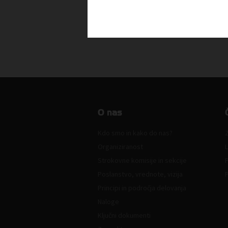
O nas
Kdo smo in kako do nas?
Z
Organiziranost
L
Strokovne komisije in sekcije
Poslanstvo, vrednote, vizija
Principi in področja delovanja
Naloge
Ključni dokumenti