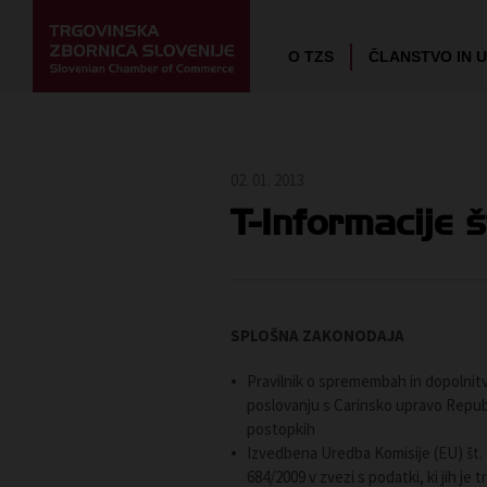
O TZS
ČLANSTVO IN 
02. 01. 2013
T-Informacije št
SPLOŠNA ZAKONODAJA
Pravilnik o spremembah in dopolnitv
poslovanju s Carinsko upravo Republi
postopkih
Izvedbena Uredba Komisije (EU) št.
684/2009 v zvezi s podatki, ki jih je