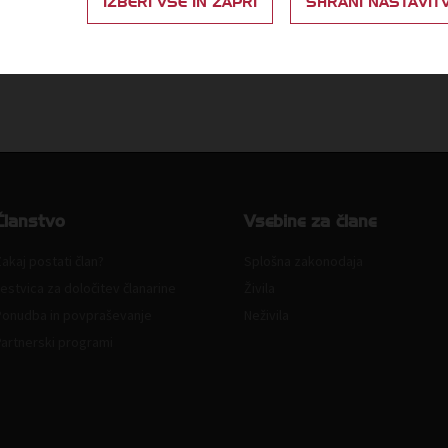
IZBERI VSE IN ZAPRI
SHRANI NASTAVIT
Članstvo
Vsebine za člane
akaj postati član?
Splošna zakonodaja
estvica za določitev članarine
Živila
Ponudba in povpraševanje
Neživila
Partnerski programi