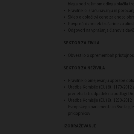
blaga pod režimom odloga plačila tr
Pravilnik o izračunavanju in poročanj
Sklep o določitvi cene za enoto obr
Povprečni znesek trošarine za plin
Odgovori na vprašanja članov z d
SEKTOR ZA ŽIVILA
Obvestilo o spremembah pristojnost
SEKTOR ZA NEŽIVILA
Pravilnik o omejevanju uporabe dolo
Uredba Komisije (EU) št. 1179/2012 
preneha biti odpadek na podlagi Di
Uredba Komisije (EU) št. 1230/2012 
Evropskega parlamenta in Sveta gled
priklopnikov
IZOBRAŽEVANJE