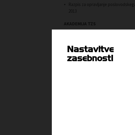
Razpis za opravljanje poslovodskega
2013
AKADEMIJA TZS
Napoved izobraževanja: Zakonodajne
sreda 23. januar 2013
Nastavitve
zasebnosti
Vsebina je dostopna članom
ali
PRIJAVI SE
P
ARHIV T-INFORMACIJ