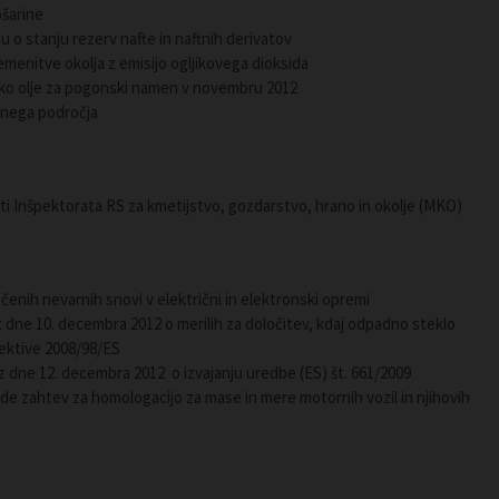
ošarine
u o stanju rezerv nafte in naftnih derivatov
emenitve okolja z emisijo ogljikovega dioksida
sko olje za pogonski namen v novembru 2012
avčnega področja
i Inšpektorata RS za kmetijstvo, gozdarstvo, hrano in okolje (MKO)
čenih nevarnih snovi v električni in elektronski opremi
z dne 10. decembra 2012 o merilih za določitev, kdaj odpadno steklo
rektive 2008/98/ES
z dne 12. decembra 2012 o izvajanju uredbe (ES) št. 661/2009
e zahtev za homologacijo za mase in mere motornih vozil in njihovih