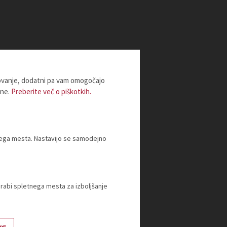
lovanje, dodatni pa vam omogočajo
ine.
Preberite več o piškotkih.
tnega mesta. Nastavijo se samodejno
orabi spletnega mesta za izboljšanje