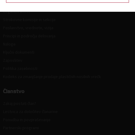
Kdo smo in kako do nas?
Organiziranost
Strokovne komisije in sekcije
Poslanstvo, vrednote, vizija
Principi in področja delovanja
Naloge
Ključni dokumenti
Zaposlitev
Politika zasebnosti
Kodeks za zmanjšanje prodaje plastičnih nosilnih vrečk
Članstvo
Zakaj postati član?
Lestvica za določitev članarine
Ponudba in povpraševanje
Partnerski programi