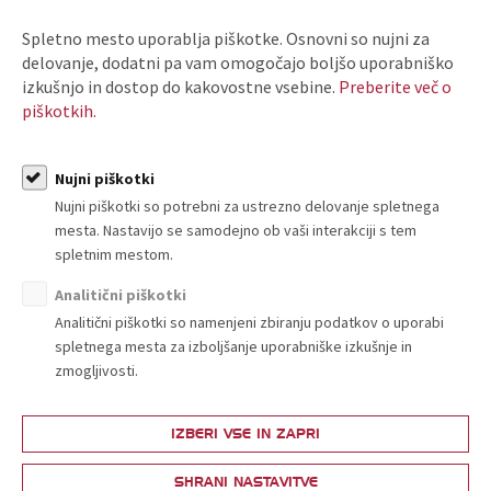
zbornice Slovenije.
Spletno mesto uporablja piškotke. Osnovni so nujni za
delovanje, dodatni pa vam omogočajo boljšo uporabniško
PRIJAVI SE
izkušnjo in dostop do kakovostne vsebine.
Preberite več o
ali
piškotkih.
POSTANI ČLAN
Nujni piškotki
Nujni piškotki so potrebni za ustrezno delovanje spletnega
mesta. Nastavijo se samodejno ob vaši interakciji s tem
spletnim mestom.
ARHIV T-INFORMACIJ
Analitični piškotki
Analitični piškotki so namenjeni zbiranju podatkov o uporabi
spletnega mesta za izboljšanje uporabniške izkušnje in
zmogljivosti.
IZBERI VSE IN ZAPRI
O nas
SHRANI NASTAVITVE