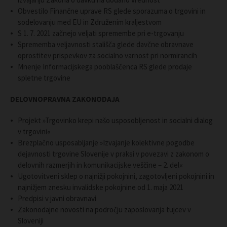
Obvestilo Finančne uprave RS glede sporazuma o trgovini in
sodelovanju med EU in Združenim kraljestvom
S 1. 7. 2021 začnejo veljati spremembe pri e-trgovanju
Sprememba veljavnosti stališča glede davčne obravnave
oprostitev prispevkov za socialno varnost pri normirancih
Mnenje Informacijskega pooblaščenca RS glede prodaje
spletne trgovine
DELOVNOPRAVNA ZAKONODAJA
Projekt »Trgovinko krepi našo usposobljenost in socialni dialog
v trgovini«
Brezplačno usposabljanje »Izvajanje kolektivne pogodbe
dejavnosti trgovine Slovenije v praksi v povezavi z zakonom o
delovnih razmerjih in komunikacijske veščine – 2. del«
Ugotovitveni sklep o najnižji pokojnini, zagotovljeni pokojnini in
najnižjem znesku invalidske pokojnine od 1. maja 2021
Predpisi v javni obravnavi
Zakonodajne novosti na področju zaposlovanja tujcev v
Sloveniji