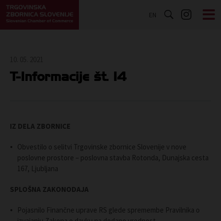
EN
10. 05. 2021
T-Informacije št. 14
IZ DELA ZBORNICE
Obvestilo o selitvi Trgovinske zbornice Slovenije v nove
poslovne prostore – poslovna stavba Rotonda, Dunajska cesta
167, Ljubljana
SPLOŠNA ZAKONODAJA
Pojasnilo Finančne uprave RS glede spremembe Pravilnika o
izvajanju Zakona o davku na dodano vrednost