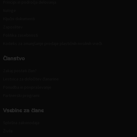
Principi in področja delovanja
Naloge
Ključni dokumenti
Zaposlitev
Politika zasebnosti
Kodeks za zmanjšanje prodaje plastičnih nosilnih vrečk
Članstvo
Zakaj postati član?
Lestvica za določitev članarine
Ponudba in povpraševanje
Partnerski programi
Vsebine za člane
Splošna zakonodaja
Živila