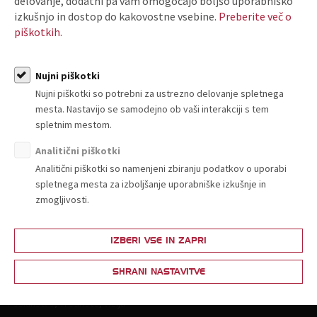
delovanje, dodatni pa vam omogočajo boljšo uporabniško
POSTANI ČLAN
izkušnjo in dostop do kakovostne vsebine.
Preberite več o
piškotkih.
Nujni piškotki
ARHIV T-INFORMACIJ
Nujni piškotki so potrebni za ustrezno delovanje spletnega
mesta. Nastavijo se samodejno ob vaši interakciji s tem
spletnim mestom.
Analitični piškotki
Analitični piškotki so namenjeni zbiranju podatkov o uporabi
spletnega mesta za izboljšanje uporabniške izkušnje in
zmogljivosti.
O nas
IZBERI VSE IN ZAPRI
Kdo smo in kako do nas?
Organiziranost
SHRANI NASTAVITVE
Strokovne komisije in sekcije
Poslanstvo, vrednote, vizija