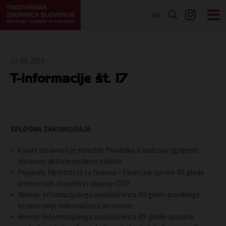
EN
10. 06. 2018
T-informacije št. 17
SPLOŠNA ZAKONODAJA
V javni obravnavi je osnutek Pravilnika o nadzoru vgrajenih
sistemov aktivne požarne zaščite
Pojasnilo Ministrstva za finance – Finančne uprave RS glede
prehranskih dopolnil in stopnje DDV
Mnenje Informacijskega pooblaščenca RS glede pravilnega
označevanja videonadzora po novem
Mnenje Informacijskega pooblaščenca RS glede uporabe