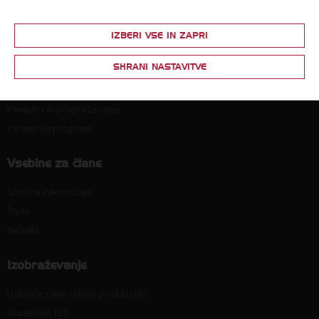
Kodeks za zmanjšanje prodaje plastičnih nosilnih vrečk
IZBERI VSE IN ZAPRI
Članstvo
SHRANI NASTAVITVE
Zakaj postati član?
Lestvica za določitev članarine
Ponudba in povpraševanje
Partnerski programi
Vsebine za člane
Splošna zakonodaja
Živila
Neživila
Izobraževanje
Izobraževanje - javno pooblastilo
Akademija TZS