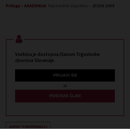
Priloga – AKADEMIJA
: Napovednik dogodkov –
JESEN 2009
Vsebina je dostopna članom Trgovinske
zbornice Slovenije.
PRIJAVI SE
ali
POSTANI ČLAN
ARHIV T-INFORMACIJ