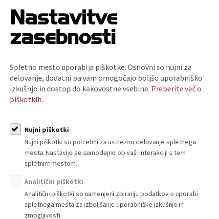
Nastavitve
zasebnosti
Spletno mesto uporablja piškotke. Osnovni so nujni za
delovanje, dodatni pa vam omogočajo boljšo uporabniško
O nas
izkušnjo in dostop do kakovostne vsebine.
Preberite več o
piškotkih.
Kdo smo in kako do nas?
Organiziranost
Nujni piškotki
Strokovne komisije in sekcije
Nujni piškotki so potrebni za ustrezno delovanje spletnega
Poslanstvo, vrednote, vizija
mesta. Nastavijo se samodejno ob vaši interakciji s tem
Principi in področja delovanja
spletnim mestom.
Naloge
Analitični piškotki
Ključni dokumenti
Analitični piškotki so namenjeni zbiranju podatkov o uporabi
Zaposlitev
spletnega mesta za izboljšanje uporabniške izkušnje in
Politika zasebnosti
zmogljivosti.